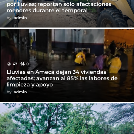
por lluvias; reportan solo afectaciones
menores durante el temporal
by
admin
47
0
Lluvias en Ameca dejan 34 viviendas
afectadas; avanzan al 85% las labores de
limpieza y apoyo
by
admin