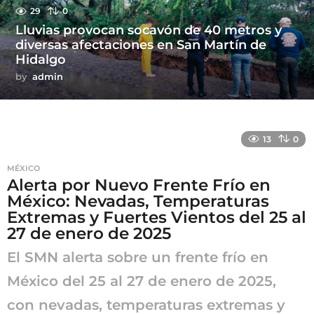
29
0
Lluvias provocan socavón de 40 metros y
diversas afectaciones en San Martín de
Hidalgo
by
admin
13
0
MÉXICO
Alerta por Nuevo Frente Frío en
México: Nevadas, Temperaturas
Extremas y Fuertes Vientos del 25 al
27 de enero de 2025
El SMN alerta sobre un frente frío en
México del 25 al 27 de enero de 2025,
con nevadas, temperaturas extremas y