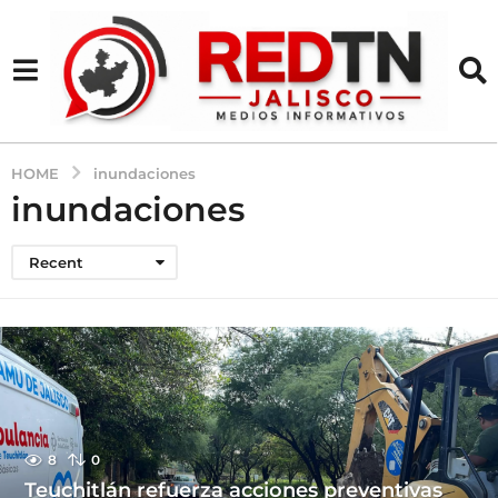
HOME
inundaciones
inundaciones
Recent
8
0
Teuchitlán refuerza acciones preventivas