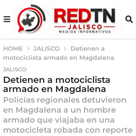
HOME
JALISCO
Detienen a
motociclista armado en Magdalena
1
JALISCO
0
Detienen a motociclista
m
armado en Magdalena
e
s
Policías regionales detuvieron
e
en Magdalena a un hombre
s
armado que viajaba en una
a
g
motocicleta robada con reporte
o