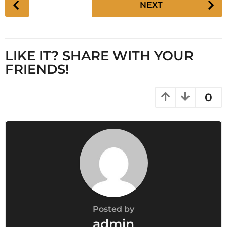
NEXT
o
s
t
P
LIKE IT? SHARE WITH YOUR
a
FRIENDS!
g
i
0
n
a
t
i
o
n
Posted by
admin