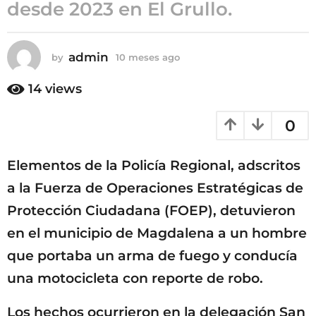
desde 2023 en El Grullo.
1
0
m
admin
by
10 meses ago
1
e
0
s
m
14
views
e
e
s
s
0
e
a
s
g
a
o
Elementos de la Policía Regional, adscritos
g
o
a la Fuerza de Operaciones Estratégicas de
Protección Ciudadana (FOEP), detuvieron
en el municipio de Magdalena a un hombre
que portaba un arma de fuego y conducía
una motocicleta con reporte de robo.
Los hechos ocurrieron en la delegación San