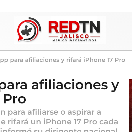
p para afiliaciones y rifará iPhone 17 Pro
ara afiliaciones y
 Pro
 para afiliarse o aspirar a
e rifará un iPhone 17 Pro cada
 informó su dirigente nacional,