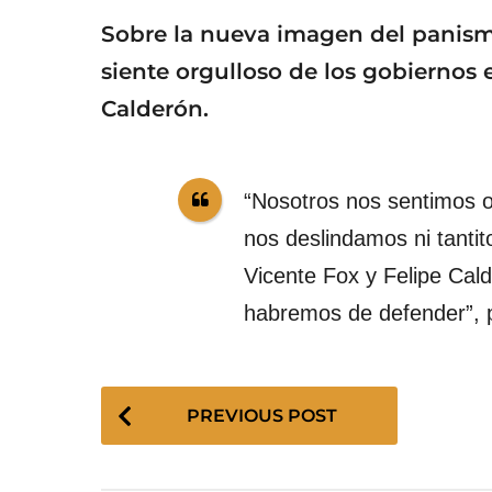
Sobre la nueva imagen del panism
siente orgulloso de los gobiernos
Calderón.
“Nosotros nos sentimos o
nos deslindamos ni tantit
Vicente Fox y Felipe Cald
habremos de defender”, p
P
PREVIOUS POST
o
s
t