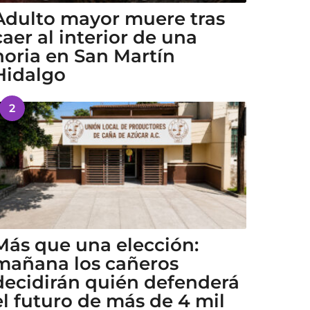
Adulto mayor muere tras
caer al interior de una
noria en San Martín
Hidalgo
2
Más que una elección:
mañana los cañeros
decidirán quién defenderá
el futuro de más de 4 mil