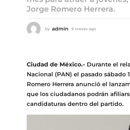
9
Jorge Romero Herrera.
m
e
s
admin
by
9 meses ago
9
e
m
s
e
a
s
g
e
s
o
a
Ciudad de México.-
Durante el rel
g
o
Nacional (PAN) el pasado sábado 1
Romero Herrera anunció el lanzami
que los ciudadanos podrán afiliars
candidaturas dentro del partido.