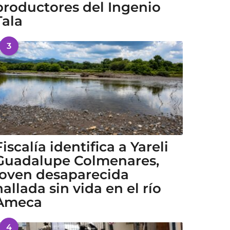
productores del Ingenio
Tala
3
Fiscalía identifica a Yareli
Guadalupe Colmenares,
joven desaparecida
hallada sin vida en el río
Ameca
4