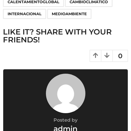
,
,
,
CALENTAMIENTOGLOBAL
CAMBIOCLIMÁTICO
a
g
INTERNACIONAL
MEDIOAMBIENTE
i
n
LIKE IT? SHARE WITH YOUR
a
FRIENDS!
t
i
0
o
n
Posted by
admin