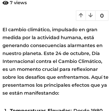
ñ
7
views
a
o
s
ñ
0
a
o
g
s
o
El cambio climático, impulsado en gran
a
g
medida por la actividad humana, está
o
generando consecuencias alarmantes en
nuestro planeta. Este 24 de octubre, Día
Internacional contra el Cambio Climático,
es un momento crucial para reflexionar
sobre los desafíos que enfrentamos. Aquí te
presentamos los principales efectos que ya
se están manifestando:
Temperaturas Elevadas
: Desde 1980,