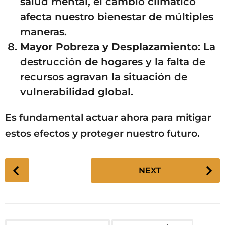
salud mental, el cambio climático
afecta nuestro bienestar de múltiples
maneras.
Mayor Pobreza y Desplazamiento
: La
destrucción de hogares y la falta de
recursos agravan la situación de
vulnerabilidad global.
Es fundamental actuar ahora para mitigar
estos efectos y proteger nuestro futuro.
P
NEXT
o
s
t
P