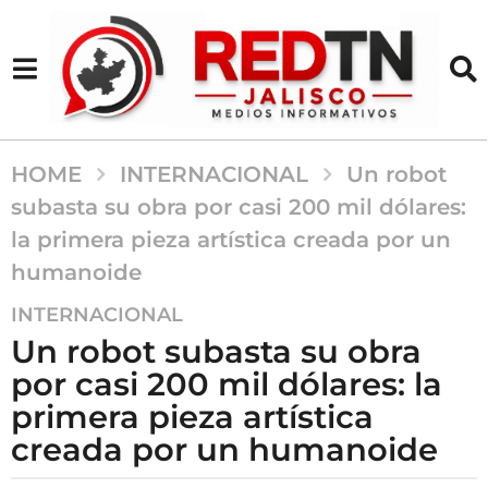
HOME
INTERNACIONAL
Un robot
subasta su obra por casi 200 mil dólares:
la primera pieza artística creada por un
humanoide
2
INTERNACIONAL
a
Un robot subasta su obra
ñ
por casi 200 mil dólares: la
o
primera pieza artística
s
a
creada por un humanoide
g