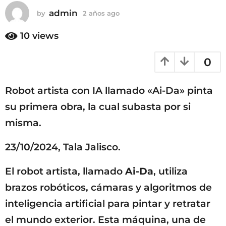
o
admin
by
2 años ago
2
2
a
a
ñ
10
views
ñ
o
o
s
0
a
s
g
a
o
g
Robot artista con IA llamado «Ai-Da» pinta
o
su primera obra, la cual subasta por si
misma.
23/10/2024, Tala Jalisco.
El robot artista, llamado
Ai-Da
, utiliza
brazos robóticos, cámaras y algoritmos de
inteligencia artificial para pintar y retratar
el mundo exterior. Esta máquina, una de