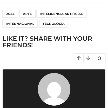
t
P
,
,
,
,
2024
ARTE
INTELIGENCIA ARTIFICIAL
a
g
INTERNACIONAL
TECNOLOGÍA
i
n
LIKE IT? SHARE WITH YOUR
a
FRIENDS!
t
i
0
o
n