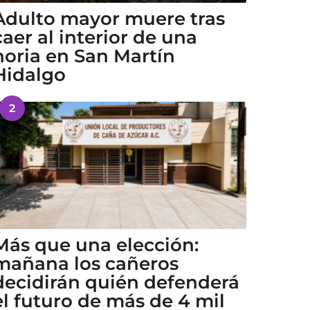
Adulto mayor muere tras
caer al interior de una
noria en San Martín
Hidalgo
2
Más que una elección:
mañana los cañeros
decidirán quién defenderá
el futuro de más de 4 mil