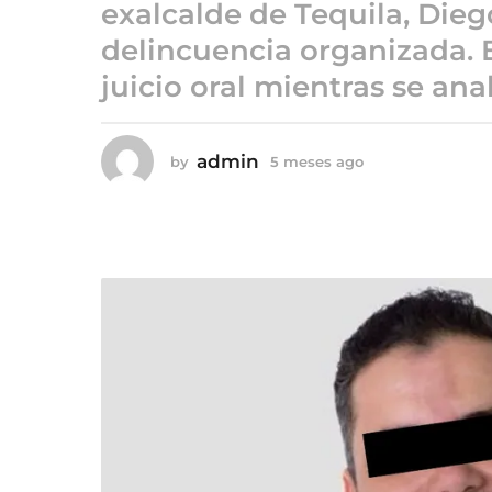
5
exalcalde de Tequila, Dieg
m
delincuencia organizada. E
e
juicio oral mientras se ana
s
e
s
admin
by
5 meses ago
5
a
m
g
e
o
s
e
s
a
g
o