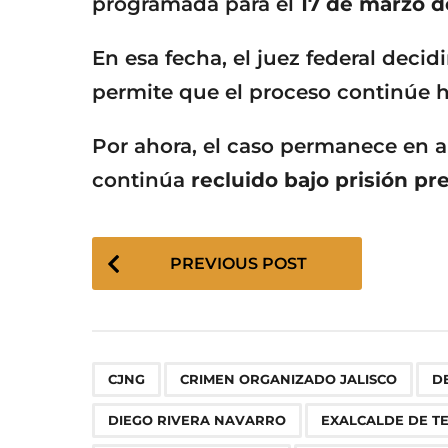
programada para el
17 de marzo d
En esa fecha, el juez federal decid
permite que el proceso continúe h
Por ahora, el caso permanece en an
continúa
recluido bajo prisión pr
P
PREVIOUS POST
o
s
t
P
,
,
a
CJNG
CRIMEN ORGANIZADO JALISCO
D
g
DIEGO RIVERA NAVARRO
EXALCALDE DE T
i