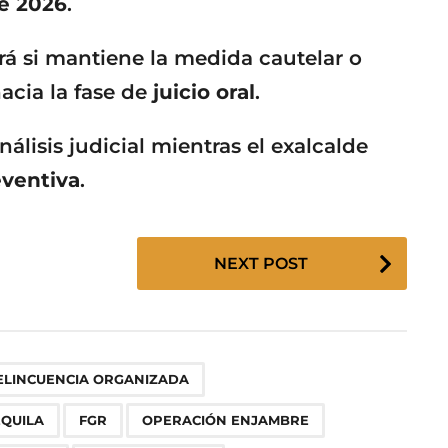
e 2026
.
irá si mantiene la medida cautelar o
acia la fase de
juicio oral
.
álisis judicial mientras el exalcalde
eventiva
.
NEXT POST
,
,
,
,
,
,
,
ELINCUENCIA ORGANIZADA
EQUILA
FGR
OPERACIÓN ENJAMBRE