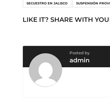
n
SECUESTRO EN JALISCO
SUSPENSIÓN PROV
a
t
LIKE IT? SHARE WITH YOU
i
o
n
Posted by
admin