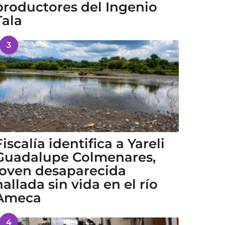
productores del Ingenio
Tala
3
Fiscalía identifica a Yareli
Guadalupe Colmenares,
joven desaparecida
hallada sin vida en el río
Ameca
4