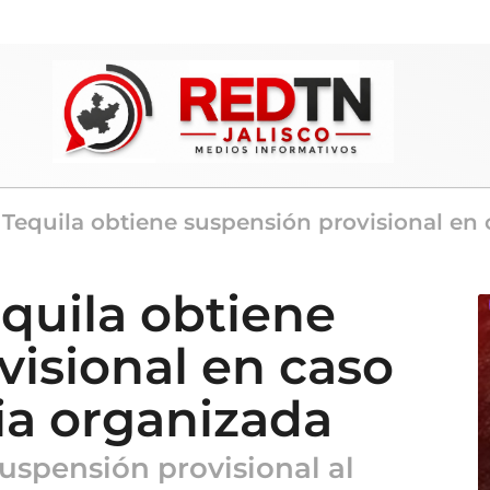
 Tequila obtiene suspensión provisional en
quila obtiene
visional en caso
ia organizada
uspensión provisional al