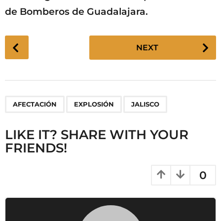
de Bomberos de Guadalajara.
P
NEXT
o
s
t
P
,
,
AFECTACIÓN
EXPLOSIÓN
JALISCO
a
g
LIKE IT? SHARE WITH YOUR
i
FRIENDS!
n
a
t
0
i
o
n