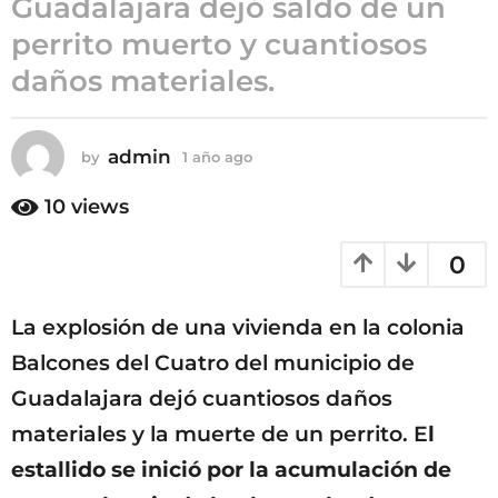
Guadalajara dejó saldo de un
ñ
perrito muerto y cuantiosos
o
daños materiales.
a
g
o
admin
by
1 año ago
1
a
ñ
10
views
o
a
0
g
o
La explosión de una vivienda en la colonia
Balcones del Cuatro del municipio de
Guadalajara dejó cuantiosos daños
materiales y la muerte de un perrito. E
l
estallido se inició por la acumulación de