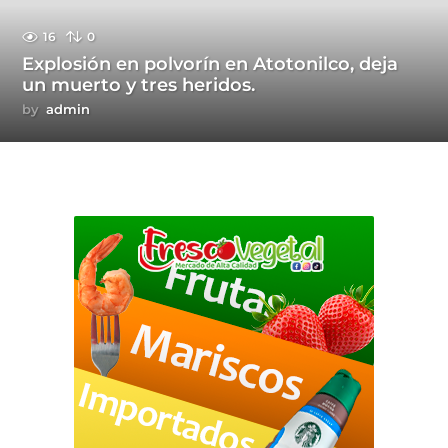
16
0
Explosión en polvorín en Atotonilco, deja
un muerto y tres heridos.
by
admin