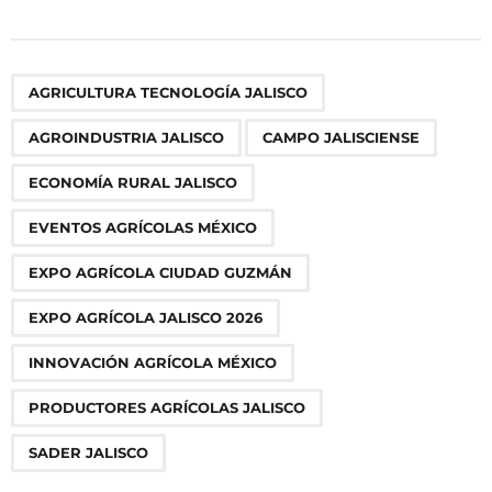
s
t
P
,
,
,
,
,
,
,
,
,
AGRICULTURA TECNOLOGÍA JALISCO
a
g
AGROINDUSTRIA JALISCO
CAMPO JALISCIENSE
i
n
ECONOMÍA RURAL JALISCO
a
EVENTOS AGRÍCOLAS MÉXICO
t
i
EXPO AGRÍCOLA CIUDAD GUZMÁN
o
EXPO AGRÍCOLA JALISCO 2026
n
INNOVACIÓN AGRÍCOLA MÉXICO
PRODUCTORES AGRÍCOLAS JALISCO
SADER JALISCO