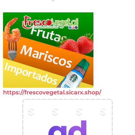
https://frescovegetal.sicarx.shop/