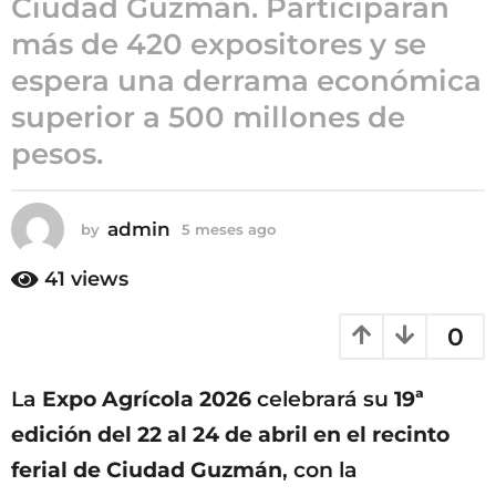
Ciudad Guzmán. Participarán
5
más de 420 expositores y se
m
espera una derrama económica
e
s
superior a 500 millones de
e
pesos.
s
a
g
admin
by
5 meses ago
5
o
m
e
41
views
s
e
0
s
a
g
La
Expo Agrícola 2026
celebrará su
19ª
o
edición del 22 al 24 de abril en el recinto
ferial de Ciudad Guzmán
, con la