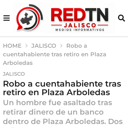
HOME
JALISCO
Robo a
cuentahabiente tras retiro en Plaza
Arboledas
5
JALISCO
m
Robo a cuentahabiente tras
e
retiro en Plaza Arboledas
s
e
Un hombre fue asaltado tras
s
retirar dinero de un banco
a
dentro de Plaza Arboledas. Dos
g
o