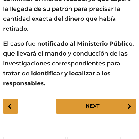
la llegada de su patrón para precisar la
cantidad exacta del dinero que había
retirado.
El caso fue
notificado al Ministerio Público
,
que llevará el mando y conducción de las
investigaciones correspondientes para
tratar de
identificar y localizar a los
responsables
.
P
NEXT
o
s
t
P