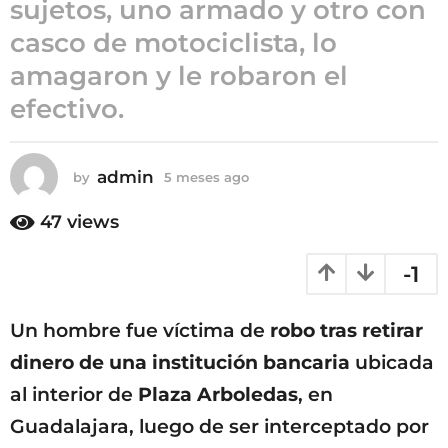
sujetos, uno armado y otro con
5
casco de motociclista, lo
m
amagaron y le robaron el
e
s
efectivo.
e
s
a
admin
by
5 meses ago
5
g
m
o
e
47
views
s
e
-1
s
a
g
Un hombre fue víctima de
robo tras retirar
o
dinero de una institución bancaria
ubicada
al interior de
Plaza Arboledas
, en
Guadalajara, luego de ser interceptado por