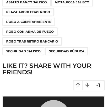
,
,
,
,
,
,
,
ASALTO BANCO JALISCO
NOTA ROJA JALISCO
a
g
PLAZA ARBOLEDAS ROBO
i
n
ROBO A CUENTAHABIENTE
a
ROBO CON ARMA DE FUEGO
t
i
ROBO TRAS RETIRO BANCARIO
o
SEGURIDAD JALISCO
SEGURIDAD PÚBLICA
n
LIKE IT? SHARE WITH YOUR
FRIENDS!
-1