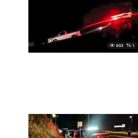
603
1