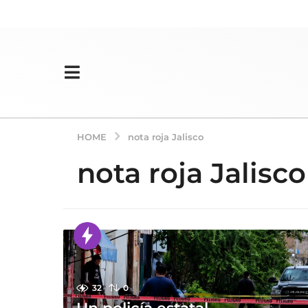
HOME
nota roja Jalisco
nota roja Jalisco
32
0