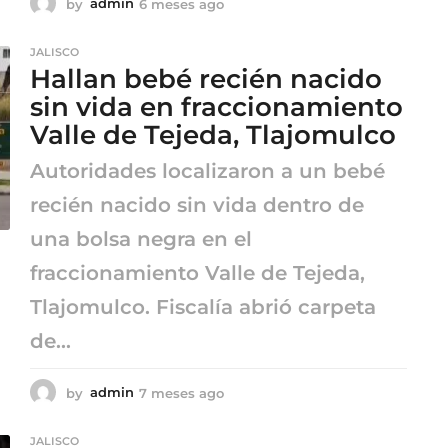
by
admin
6 meses ago
6
m
e
JALISCO
s
Hallan bebé recién nacido
e
s
sin vida en fraccionamiento
a
Valle de Tejeda, Tlajomulco
g
o
Autoridades localizaron a un bebé
recién nacido sin vida dentro de
una bolsa negra en el
fraccionamiento Valle de Tejeda,
Tlajomulco. Fiscalía abrió carpeta
de...
by
admin
7 meses ago
7
m
e
JALISCO