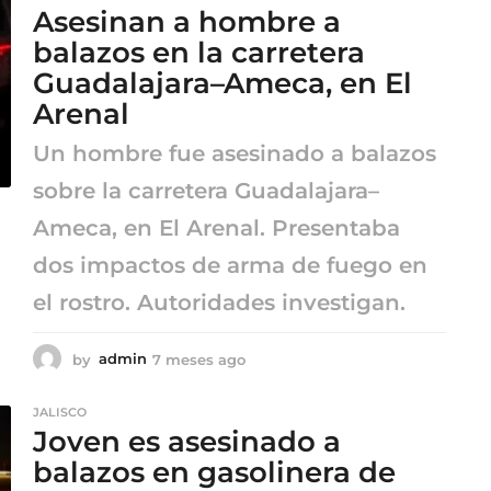
s
Asesinan a hombre a
e
s
balazos en la carretera
a
Guadalajara–Ameca, en El
g
Arenal
o
Un hombre fue asesinado a balazos
sobre la carretera Guadalajara–
Ameca, en El Arenal. Presentaba
dos impactos de arma de fuego en
el rostro. Autoridades investigan.
by
admin
7 meses ago
7
m
e
JALISCO
s
Joven es asesinado a
e
s
balazos en gasolinera de
a