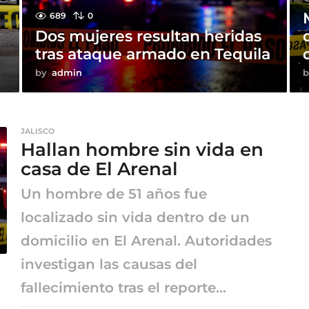
689
0
Dos mujeres resultan heridas
tras ataque armado en Tequila
by
admin
b
JALISCO
Hallan hombre sin vida en
casa de El Arenal
Un hombre de 51 años fue
localizado sin vida dentro de un
domicilio en El Arenal. Autoridades
investigan las causas del
fallecimiento tras el reporte...