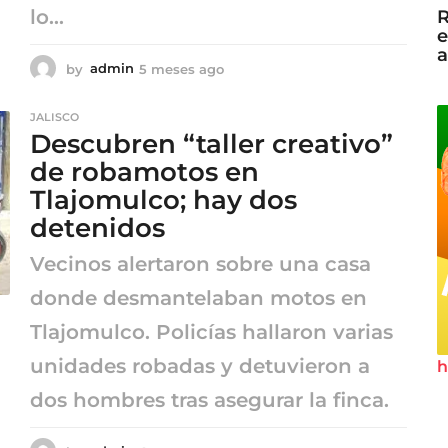
lo...
R
e
a
by
admin
5 meses ago
5
m
e
JALISCO
s
Descubren “taller creativo”
e
s
de robamotos en
a
Tlajomulco; hay dos
g
detenidos
o
Vecinos alertaron sobre una casa
donde desmantelaban motos en
Tlajomulco. Policías hallaron varias
unidades robadas y detuvieron a
h
dos hombres tras asegurar la finca.