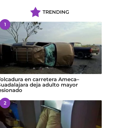
TRENDING
1
olcadura en carretera Ameca–
uadalajara deja adulto mayor
esionado
2