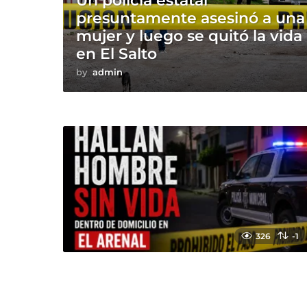
Un policía estatal
presuntamente asesinó a una
mujer y luego se quitó la vida
en El Salto
by
admin
326
-1