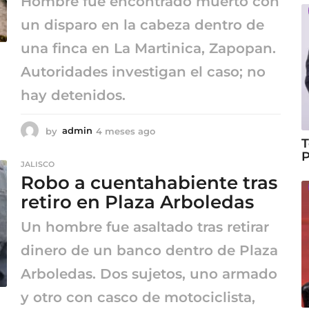
Hombre fue encontrado muerto con
un disparo en la cabeza dentro de
una finca en La Martinica, Zapopan.
Autoridades investigan el caso; no
hay detenidos.
by
admin
4 meses ago
4
T
m
P
e
JALISCO
s
Robo a cuentahabiente tras
e
s
retiro en Plaza Arboledas
a
g
Un hombre fue asaltado tras retirar
o
dinero de un banco dentro de Plaza
Arboledas. Dos sujetos, uno armado
y otro con casco de motociclista,