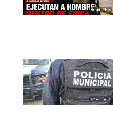
28
0
47
-1