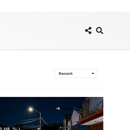
Recent
333
1