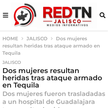
HOME
JALISCO
Dos mujeres
resultan heridas tras ataque armado en
Tequila
2
JALISCO
m
Dos mujeres resultan
e
heridas tras ataque armado
s
en Tequila
e
s
Dos mujeres fueron trasladadas
a
a un hospital de Guadalajara
g
o