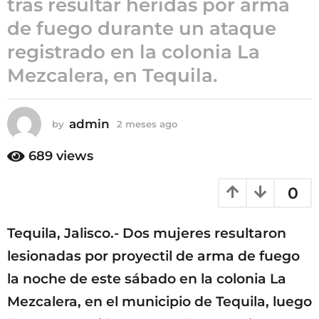
tras resultar heridas por arma
2
de fuego durante un ataque
m
registrado en la colonia La
e
s
Mezcalera, en Tequila.
e
s
a
admin
by
2 meses ago
2
g
m
e
o
689
views
s
e
0
s
a
g
Tequila, Jalisco.- Dos mujeres resultaron
o
lesionadas por proyectil de arma de fuego
la noche de este sábado en la colonia La
Mezcalera, en el municipio de Tequila, luego