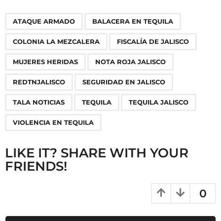
P
,
,
,
,
,
,
,
,
,
,
,
ATAQUE ARMADO
BALACERA EN TEQUILA
a
g
COLONIA LA MEZCALERA
FISCALÍA DE JALISCO
i
n
MUJERES HERIDAS
NOTA ROJA JALISCO
a
REDTNJALISCO
SEGURIDAD EN JALISCO
t
i
TALA NOTICIAS
TEQUILA
TEQUILA JALISCO
o
VIOLENCIA EN TEQUILA
n
LIKE IT? SHARE WITH YOUR
FRIENDS!
0