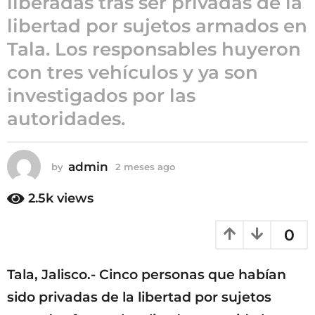
liberadas tras ser privadas de la
2
libertad por sujetos armados en
m
Tala. Los responsables huyeron
e
s
con tres vehículos y ya son
e
investigados por las
s
autoridades.
a
g
o
admin
by
2 meses ago
2
m
e
2.5k
views
s
e
0
s
a
g
Tala, Jalisco.- Cinco personas que habían
o
sido privadas de la libertad por sujetos