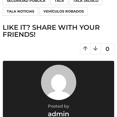
SEGURIDAD PÚBLICA
TALA
TALA JALISCO
n
TALA NOTICIAS
VEHÍCULOS ROBADOS
LIKE IT? SHARE WITH YOUR
FRIENDS!
0
Posted by
admin