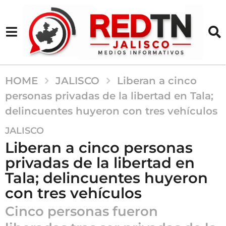
HOME
JALISCO
Liberan a cinco
personas privadas de la libertad en Tala;
delincuentes huyeron con tres vehículos
2
JALISCO
m
Liberan a cinco personas
e
privadas de la libertad en
s
Tala; delincuentes huyeron
e
s
con tres vehículos
a
Cinco personas fueron
g
o