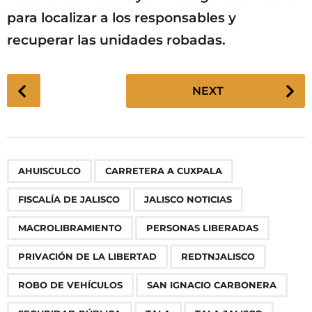
para localizar a los responsables y
recuperar las unidades robadas.
P
NEXT
o
s
t
P
,
,
,
,
,
,
,
,
,
,
,
,
,
,
AHUISCULCO
CARRETERA A CUXPALA
a
g
FISCALÍA DE JALISCO
JALISCO NOTICIAS
i
n
MACROLIBRAMIENTO
PERSONAS LIBERADAS
a
PRIVACIÓN DE LA LIBERTAD
REDTNJALISCO
t
i
ROBO DE VEHÍCULOS
SAN IGNACIO CARBONERA
o