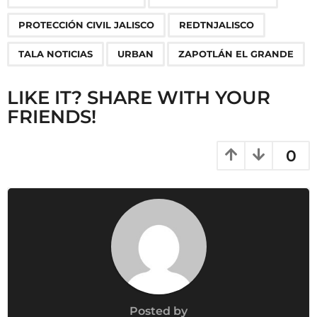
i
o
PROTECCIÓN CIVIL JALISCO
REDTNJALISCO
n
TALA NOTICIAS
URBAN
ZAPOTLÁN EL GRANDE
LIKE IT? SHARE WITH YOUR
FRIENDS!
0
Posted by