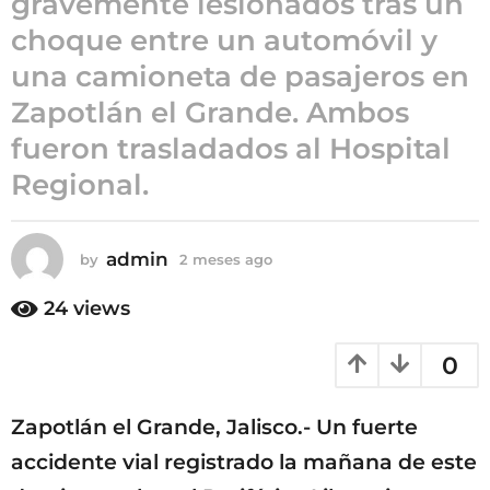
gravemente lesionados tras un
2
choque entre un automóvil y
m
una camioneta de pasajeros en
e
s
Zapotlán el Grande. Ambos
e
fueron trasladados al Hospital
s
Regional.
a
g
o
admin
by
2 meses ago
2
m
e
24
views
s
e
0
s
a
g
Zapotlán el Grande, Jalisco.- Un fuerte
o
accidente vial registrado la mañana de este