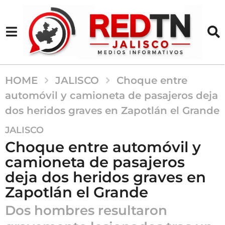
HOME
JALISCO
Choque entre
automóvil y camioneta de pasajeros deja
dos heridos graves en Zapotlán el Grande
2
JALISCO
m
Choque entre automóvil y
e
camioneta de pasajeros
s
deja dos heridos graves en
e
s
Zapotlán el Grande
a
Dos hombres resultaron
g
o