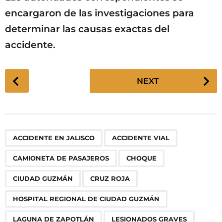
encargaron de las investigaciones para
determinar las causas exactas del
accidente.
P
NEXT
o
s
t
P
,
,
,
,
,
,
,
,
,
,
,
,
,
ACCIDENTE EN JALISCO
ACCIDENTE VIAL
a
g
CAMIONETA DE PASAJEROS
CHOQUE
i
n
CIUDAD GUZMÁN
CRUZ ROJA
a
HOSPITAL REGIONAL DE CIUDAD GUZMÁN
t
LAGUNA DE ZAPOTLÁN
LESIONADOS GRAVES