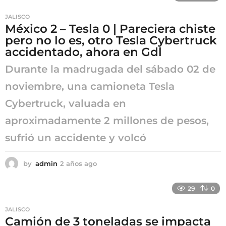
s
JALISCO
a
México 2 – Tesla 0 | Pareciera chiste
g
pero no lo es, otro Tesla Cybertruck
o
accidentado, ahora en Gdl
Durante la madrugada del sábado 02 de
noviembre, una camioneta Tesla
Cybertruck, valuada en
aproximadamente 2 millones de pesos,
sufrió un accidente y volcó
by
admin
2 años ago
2
a
ñ
29
0
o
s
JALISCO
a
Camión de 3 toneladas se impacta
g