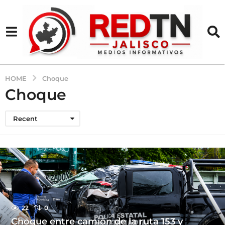
HOME
Choque
Choque
Recent
22
0
Choque entre camión de la ruta 153 y