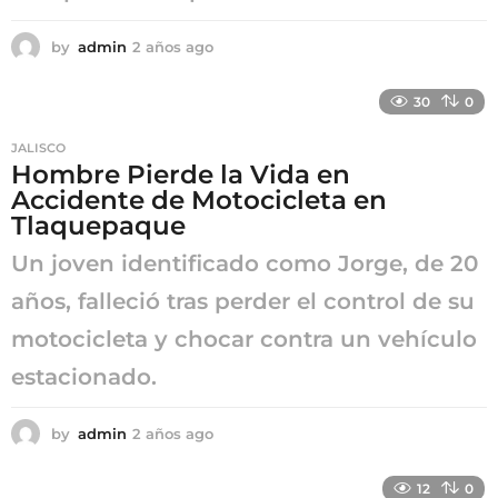
by
admin
2 años ago
2
a
ñ
30
0
o
s
JALISCO
a
Hombre Pierde la Vida en
g
Accidente de Motocicleta en
o
Tlaquepaque
Un joven identificado como Jorge, de 20
años, falleció tras perder el control de su
motocicleta y chocar contra un vehículo
estacionado.
by
admin
2 años ago
2
a
ñ
12
0
o