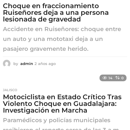
Choque en fraccionamiento
g
Ruiseñores deja a una persona
o
lesionada de gravedad
Accidente en Ruiseñores: choque entre
un auto y una mototaxi deja a un
pasajero gravemente herido.
by
admin
2 años ago
2
a
ñ
14
0
o
s
JALISCO
a
Motociclista en Estado Crítico Tras
g
Violento Choque en Guadalajara:
o
Investigación en Marcha
Paramédicos y policías municipales
recibieron el reporte cerca de las 3 a.m.,