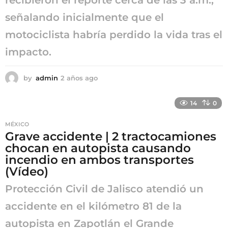
señalando inicialmente que el
motociclista habría perdido la vida tras el
impacto.
by
admin
2 años ago
2
a
ñ
14
0
o
s
MÉXICO
a
Grave accidente | 2 tractocamiones
g
chocan en autopista causando
o
incendio en ambos transportes
(Vídeo)
Protección Civil de Jalisco atendió un
accidente en el kilómetro 81 de la
autopista en Zapotlán el Grande