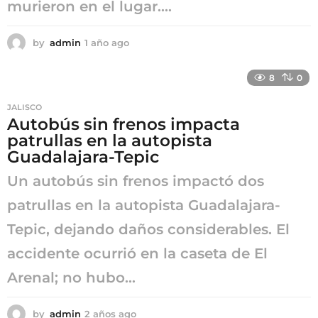
murieron en el lugar....
by
admin
1 año ago
1
a
ñ
8
0
o
a
JALISCO
g
Autobús sin frenos impacta
o
patrullas en la autopista
Guadalajara-Tepic
Un autobús sin frenos impactó dos
patrullas en la autopista Guadalajara-
Tepic, dejando daños considerables. El
accidente ocurrió en la caseta de El
Arenal; no hubo...
by
admin
2 años ago
2