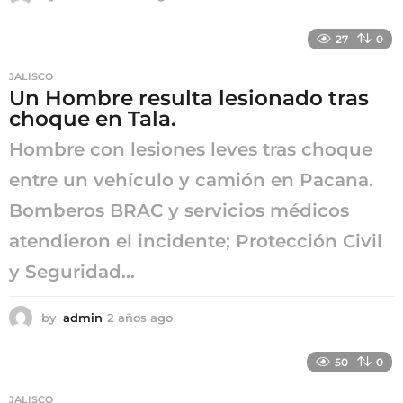
a
ñ
27
0
o
s
JALISCO
a
Un Hombre resulta lesionado tras
g
choque en Tala.
o
Hombre con lesiones leves tras choque
entre un vehículo y camión en Pacana.
Bomberos BRAC y servicios médicos
atendieron el incidente; Protección Civil
y Seguridad...
by
admin
2 años ago
2
a
ñ
50
0
o
s
JALISCO
a