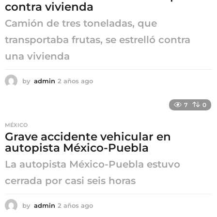
contra vivienda
o
Camión de tres toneladas, que
transportaba frutas, se estrelló contra
una vivienda
by
admin
2 años ago
2
a
ñ
7
0
o
s
MÉXICO
a
Grave accidente vehicular en
g
autopista México-Puebla
o
La autopista México-Puebla estuvo
cerrada por casi seis horas
by
admin
2 años ago
2
a