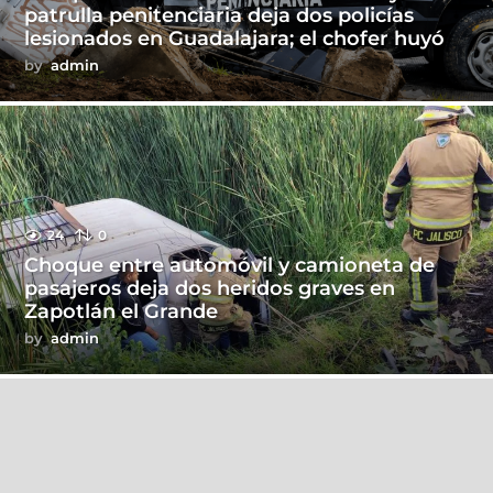
patrulla penitenciaria deja dos policías
lesionados en Guadalajara; el chofer huyó
by
admin
24
0
Choque entre automóvil y camioneta de
pasajeros deja dos heridos graves en
Zapotlán el Grande
by
admin