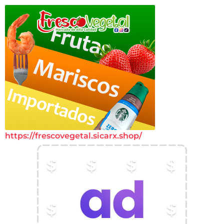
https://frescovegetal.sicarx.shop/