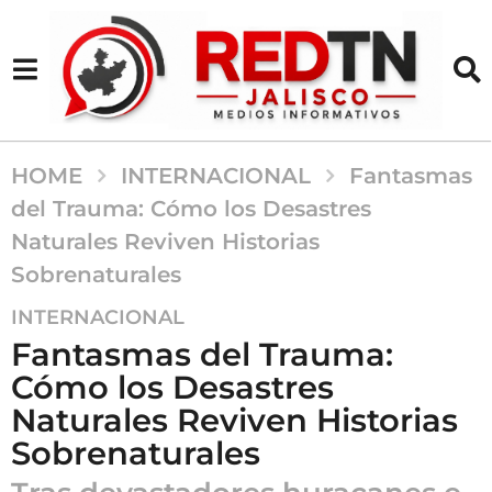
HOME
INTERNACIONAL
Fantasmas
del Trauma: Cómo los Desastres
Naturales Reviven Historias
Sobrenaturales
2
INTERNACIONAL
a
Fantasmas del Trauma:
ñ
Cómo los Desastres
o
Naturales Reviven Historias
s
a
Sobrenaturales
g