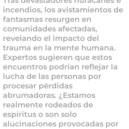
Tras devastadores huracanes e
o
incendios, los avistamientos de
2
a
fantasmas resurgen en
ñ
comunidades afectadas,
o
s
revelando el impacto del
a
trauma en la mente humana.
g
Expertos sugieren que estos
o
encuentros podrían reflejar la
lucha de las personas por
procesar pérdidas
abrumadoras. ¿Estamos
realmente rodeados de
espíritus o son solo
alucinaciones provocadas por