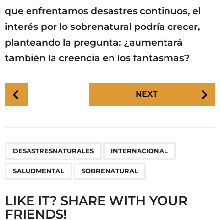
que enfrentamos desastres continuos, el
interés por lo sobrenatural podría crecer,
planteando la pregunta: ¿aumentará
también la creencia en los fantasmas?
P
NEXT
o
s
t
P
,
,
,
DESASTRESNATURALES
INTERNACIONAL
a
g
SALUDMENTAL
SOBRENATURAL
i
n
LIKE IT? SHARE WITH YOUR
a
FRIENDS!