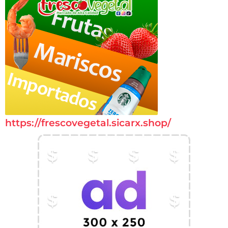
https://frescovegetal.sicarx.shop/