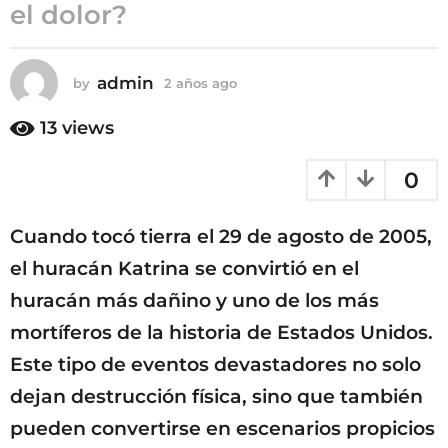
el dolor?
admin
by
2 años ago
2
a
ñ
13
views
o
s
0
a
g
o
Cuando tocó tierra el 29 de agosto de 2005,
el huracán Katrina se convirtió en el
huracán más dañino y uno de los más
mortíferos de la historia de Estados Unidos.
Este tipo de eventos devastadores no solo
dejan destrucción física, sino que también
pueden convertirse en escenarios propicios