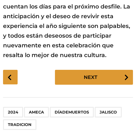
cuentan los días para el próximo desfile. La
anticipación y el deseo de revivir esta
experiencia el año siguiente son palpables,
y todos están deseosos de participar
nuevamente en esta celebración que
resalta lo mejor de nuestra cultura.
P
NEXT
o
s
t
P
,
,
,
,
2024
AMECA
DÍADEMUERTOS
JALISCO
a
g
TRADICION
i