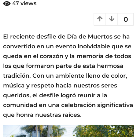
ñ
47
views
a
o
s
ñ
0
a
o
g
s
o
El reciente desfile de Día de Muertos se ha
a
g
convertido en un evento inolvidable que se
o
queda en el corazón y la memoria de todos
los que formaron parte de esta hermosa
tradición. Con un ambiente lleno de color,
música y respeto hacia nuestros seres
queridos, el desfile logró reunir a la
comunidad en una celebración significativa
que honra nuestras raíces.