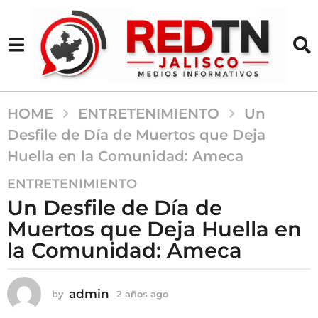
HOME
ENTRETENIMIENTO
Un
Desfile de Día de Muertos que Deja
Huella en la Comunidad: Ameca
2
ENTRETENIMIENTO
a
Un Desfile de Día de
ñ
Muertos que Deja Huella en
o
la Comunidad: Ameca
s
a
g
admin
by
2 años ago
2
o
a
2