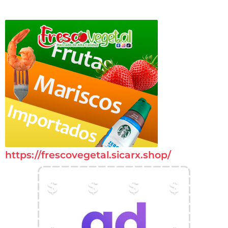
https://frescovegetal.sicarx.shop/