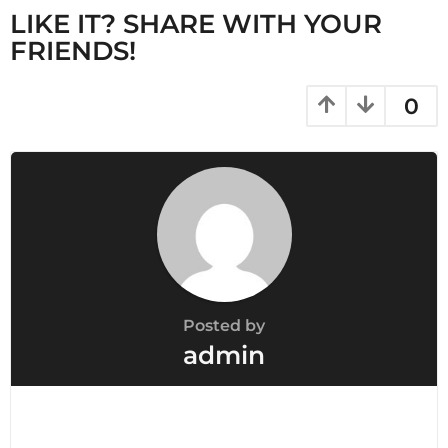
n
LIKE IT? SHARE WITH YOUR
a
FRIENDS!
t
i
0
o
n
Posted by
admin