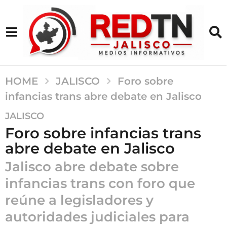
HOME
JALISCO
Foro sobre
infancias trans abre debate en Jalisco
5
JALISCO
m
Foro sobre infancias trans
e
abre debate en Jalisco
s
e
Jalisco abre debate sobre
s
infancias trans con foro que
a
reúne a legisladores y
g
o
autoridades judiciales para
5