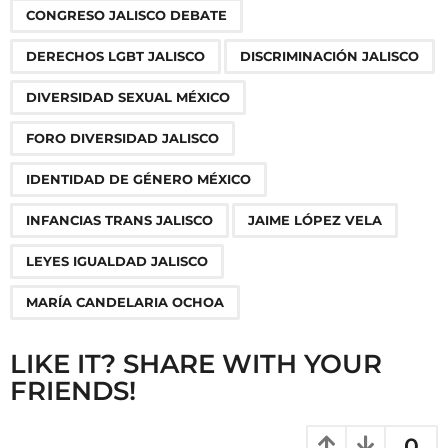
,
,
,
,
,
,
,
,
,
CONGRESO JALISCO DEBATE
a
g
DERECHOS LGBT JALISCO
DISCRIMINACIÓN JALISCO
i
n
DIVERSIDAD SEXUAL MÉXICO
a
FORO DIVERSIDAD JALISCO
t
i
IDENTIDAD DE GÉNERO MÉXICO
o
INFANCIAS TRANS JALISCO
JAIME LÓPEZ VELA
n
LEYES IGUALDAD JALISCO
MARÍA CANDELARIA OCHOA
LIKE IT? SHARE WITH YOUR
FRIENDS!
0