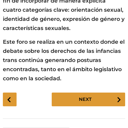
fin de incorporar de manera explícita
cuatro categorías clave: orientación sexual,
identidad de género, expresión de género y
características sexuales.
Este foro se realiza en un contexto donde el
debate sobre los derechos de las infancias
trans continúa generando posturas
encontradas, tanto en el ámbito legislativo
como en la sociedad.
P
NEXT
o
s
t
P