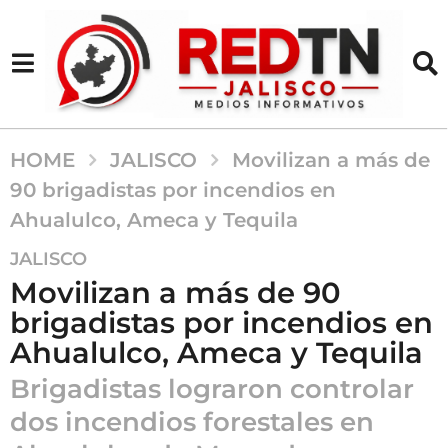
HOME
JALISCO
Movilizan a más de
90 brigadistas por incendios en
Ahualulco, Ameca y Tequila
2
JALISCO
m
Movilizan a más de 90
e
brigadistas por incendios en
s
Ahualulco, Ameca y Tequila
e
s
Brigadistas lograron controlar
a
dos incendios forestales en
g
o