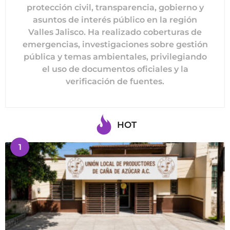
protección civil, transparencia, gobierno y
asuntos de interés público en la región
Valles Jalisco. Ha realizado coberturas de
emergencias, investigaciones sobre gestión
pública y temas ambientales, privilegiando
el uso de documentos oficiales y la
verificación de fuentes.
HOT
1