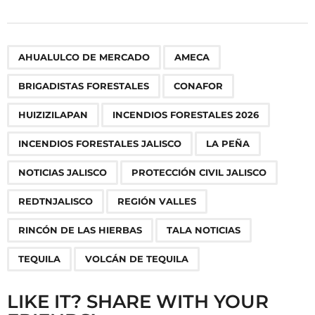
s
t
P
,
,
,
,
,
,
,
,
,
,
,
,
,
,
,
AHUALULCO DE MERCADO
AMECA
a
g
BRIGADISTAS FORESTALES
CONAFOR
i
n
HUIZIZILAPAN
INCENDIOS FORESTALES 2026
a
INCENDIOS FORESTALES JALISCO
LA PEÑA
t
i
NOTICIAS JALISCO
PROTECCIÓN CIVIL JALISCO
o
REDTNJALISCO
REGIÓN VALLES
n
RINCÓN DE LAS HIERBAS
TALA NOTICIAS
TEQUILA
VOLCÁN DE TEQUILA
LIKE IT? SHARE WITH YOUR