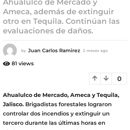
Ahualulco de Mercado y
2
Ameca, además de extinguir
m
otro en Tequila. Continúan las
e
s
evaluaciones de daños.
e
s
a
Juan Carlos Ramirez
by
2 meses ago
2
g
m
e
o
81
views
s
e
0
s
a
g
Ahualulco de Mercado, Ameca y Tequila,
o
Jalisco.
Brigadistas forestales lograron
controlar dos incendios y extinguir un
tercero durante las últimas horas en