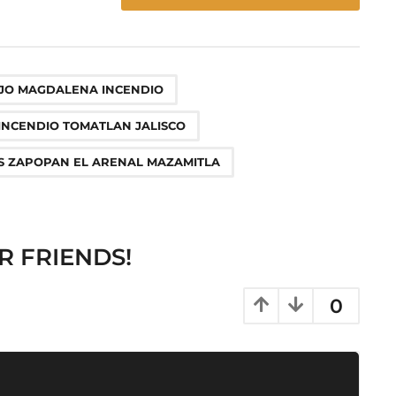
,
,
,
,
,
EJO MAGDALENA INCENDIO
INCENDIO TOMATLAN JALISCO
S ZAPOPAN EL ARENAL MAZAMITLA
R FRIENDS!
0