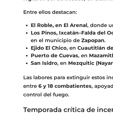
Entre ellos destacan:
El Roble, en El Arenal
, donde u
Los Pinos, Ixcatán–Falda del O
en el municipio de
Zapopan
.
Ejido El Chico
, en
Cuautitlán d
Puerto de Cuevas
, en
Mazamit
San Isidro
, en
Mezquitic (Nayar
Las labores para extinguir estos i
entre
6 y 18 combatientes
, apoyad
control del fuego.
Temporada crítica de ince