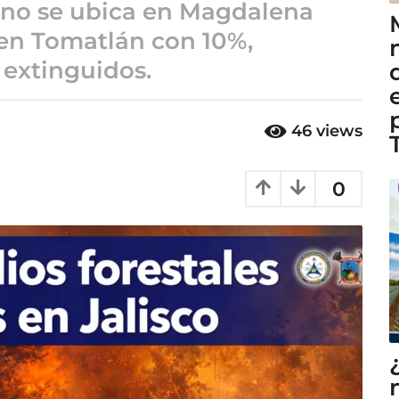
 Uno se ubica en Magdalena
 en Tomatlán con 10%,
extinguidos.
46
views
0