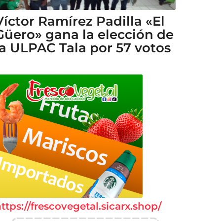
Víctor Ramírez Padilla «El
Güero» gana la elección de
la ULPAC Tala por 57 votos
ttps://frescovegetal.sicarx.shop/