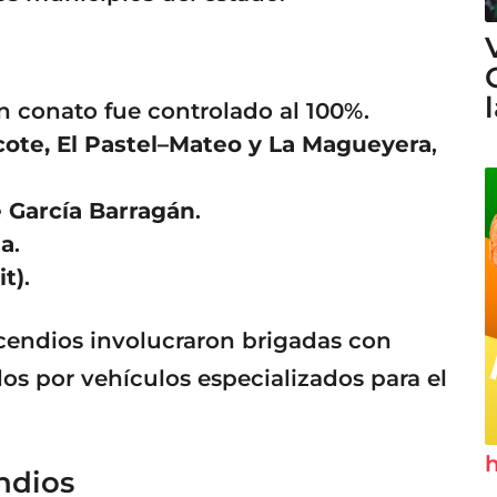
n conato fue controlado al 100%.
cote, El Pastel–Mateo y La Magueyera
,
e García Barragán
.
la
.
it)
.
ncendios involucraron brigadas con
os por vehículos especializados para el
h
ndios