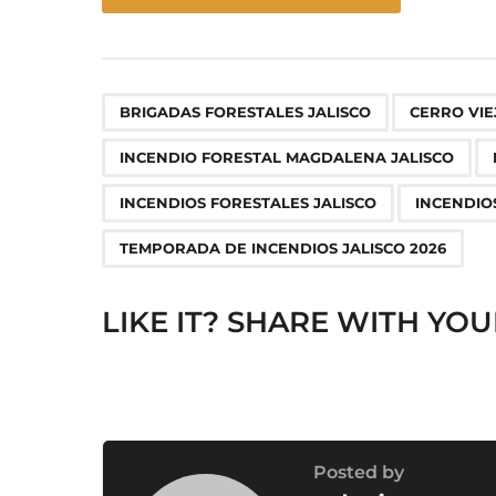
s
t
P
,
a
BRIGADAS FORESTALES JALISCO
CERRO VI
g
INCENDIO FORESTAL MAGDALENA JALISCO
i
n
INCENDIOS FORESTALES JALISCO
INCENDIO
a
TEMPORADA DE INCENDIOS JALISCO 2026
t
i
LIKE IT? SHARE WITH YOU
o
n
Posted by