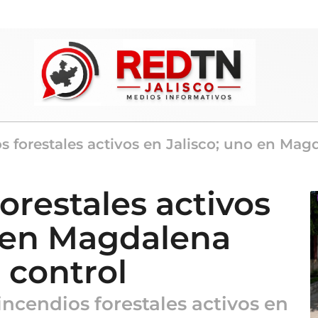
s forestales activos en Jalisco; uno en Mag
orestales activos
o en Magdalena
 control
ncendios forestales activos en