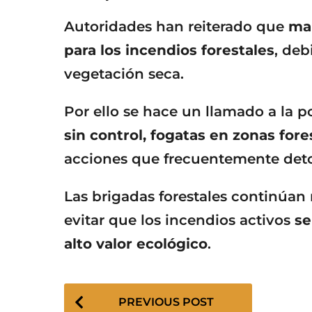
Autoridades han reiterado que
mar
para los incendios forestales
, deb
vegetación seca.
Por ello se hace un llamado a la 
sin control, fogatas en zonas fores
acciones que frecuentemente deton
Las brigadas forestales continúan
evitar que los incendios activos
se
alto valor ecológico
.
P
PREVIOUS POST
o