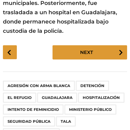
municipales. Posteriormente, fue
trasladada a un hospital en Guadalajara,
donde permanece hospitalizada bajo
custodia de la policía.
P
NEXT
o
s
t
P
,
,
,
,
,
,
,
,
,
AGRESIÓN CON ARMA BLANCA
DETENCIÓN
a
g
EL REFUGIO
GUADALAJARA
HOSPITALIZACIÓN
i
n
INTENTO DE FEMINICIDIO
MINISTERIO PÚBLICO
a
SEGURIDAD PÚBLICA
TALA
t