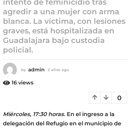
intento de feminicidio tras
a
agredir a una mujer con arma
ñ
blanca. La víctima, con lesiones
o
s
graves, está hospitalizada en
a
Guadalajara bajo custodia
g
policial.
o
admin
by
2 años ago
2
a
ñ
16
views
o
s
0
a
g
o
Miércoles, 17:30 horas.
En el ingreso a la
delegación del Refugio en el municipio de