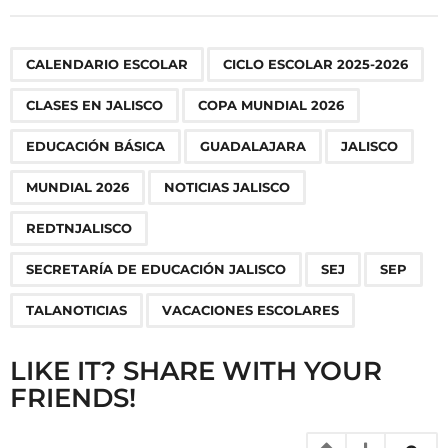
t
P
,
,
,
,
,
,
,
,
,
,
,
,
,
,
CALENDARIO ESCOLAR
CICLO ESCOLAR 2025-2026
a
g
CLASES EN JALISCO
COPA MUNDIAL 2026
i
n
EDUCACIÓN BÁSICA
GUADALAJARA
JALISCO
a
MUNDIAL 2026
NOTICIAS JALISCO
t
i
REDTNJALISCO
o
SECRETARÍA DE EDUCACIÓN JALISCO
SEJ
SEP
n
TALANOTICIAS
VACACIONES ESCOLARES
LIKE IT? SHARE WITH YOUR
FRIENDS!