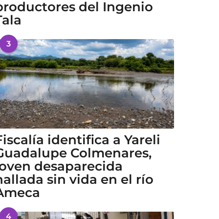
productores del Ingenio
Tala
3
Fiscalía identifica a Yareli
Guadalupe Colmenares,
joven desaparecida
hallada sin vida en el río
Ameca
4