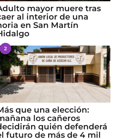
Adulto mayor muere tras
caer al interior de una
noria en San Martín
Hidalgo
2
Más que una elección:
mañana los cañeros
decidirán quién defenderá
el futuro de más de 4 mil