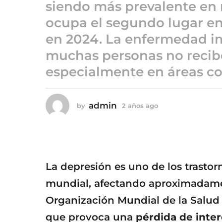
a
siendo más prevalente en 
ñ
ocupa el segundo lugar en 
o
en 2024. La enfermedad imp
s
a
muchas personas no recib
g
especialmente en áreas c
o
admin
by
2 años ago
2
a
ñ
o
s
a
g
La depresión es uno de los trasto
o
mundial, afectando aproximadam
Organización Mundial de la Salud
que provoca una
pérdida de inter