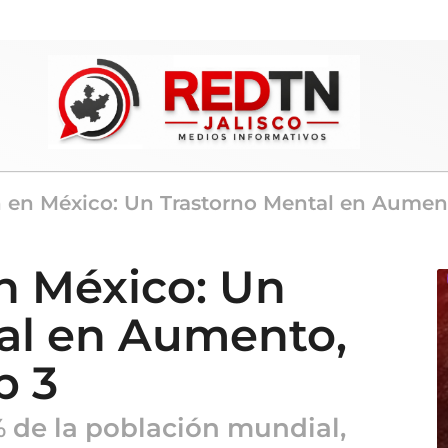
 en México: Un Trastorno Mental en Aumento
n México: Un
al en Aumento,
p 3
% de la población mundial,