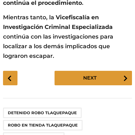
continúa el procedimiento
.
Mientras tanto, la
Vicefiscalía en
Investigación Criminal Especializada
continúa con las investigaciones para
localizar a los demás implicados que
lograron escapar.
P
NEXT
o
s
t
P
,
,
,
,
,
DETENIDO ROBO TLAQUEPAQUE
a
g
ROBO EN TIENDA TLAQUEPAQUE
i