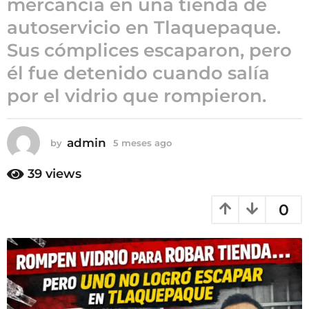
mercancía en una tienda de
5
autoservicio en Tlaquepaque.
m
Sus cómplices escaparon, pero
e
s
él fue detenido cuando salía
e
por el vidrio que rompieron.
s
a
g
admin
by
5 meses ago
5
o
m
e
39
views
s
e
0
s
a
g
o