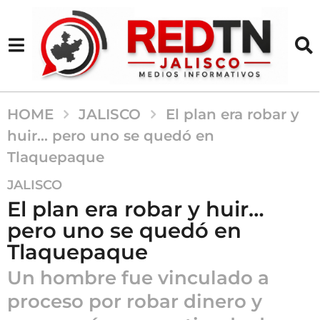
HOME
JALISCO
El plan era robar y
huir… pero uno se quedó en
Tlaquepaque
5
JALISCO
m
El plan era robar y huir…
e
pero uno se quedó en
s
Tlaquepaque
e
s
Un hombre fue vinculado a
a
proceso por robar dinero y
g
o