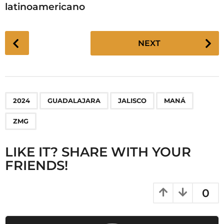
latinoamericano
P
NEXT
o
s
t
P
,
,
,
,
2024
GUADALAJARA
JALISCO
MANÁ
a
g
ZMG
i
n
LIKE IT? SHARE WITH YOUR
a
FRIENDS!
t
i
0
o
n