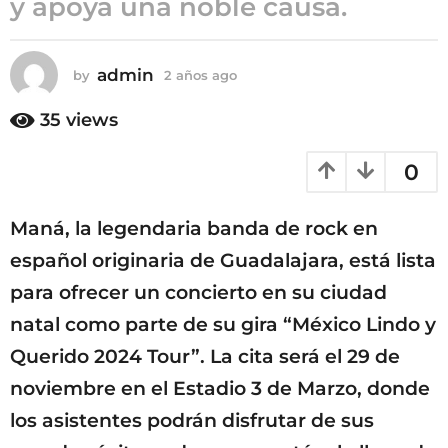
y apoya una noble causa.
a
ñ
o
admin
by
2 años ago
2
s
a
ñ
a
35
views
o
g
s
o
0
a
g
o
Maná, la legendaria banda de rock en
español originaria de Guadalajara, está lista
para ofrecer un concierto en su ciudad
natal como parte de su gira “México Lindo y
Querido 2024 Tour”. La cita será el 29 de
noviembre en el Estadio 3 de Marzo, donde
los asistentes podrán disfrutar de sus