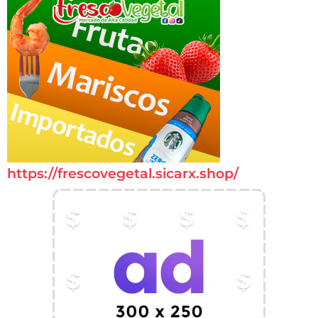
https://frescovegetal.sicarx.shop/