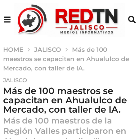
HOME
JALISCO
Más de 100
maestros se capacitan en Ahualulco de
Mercado, con taller de IA.
5
JALISCO
m
Más de 100 maestros se
e
capacitan en Ahualulco de
s
Mercado, con taller de IA.
e
s
Más de 100 maestros de la
a
Región Valles participaron en
g
o