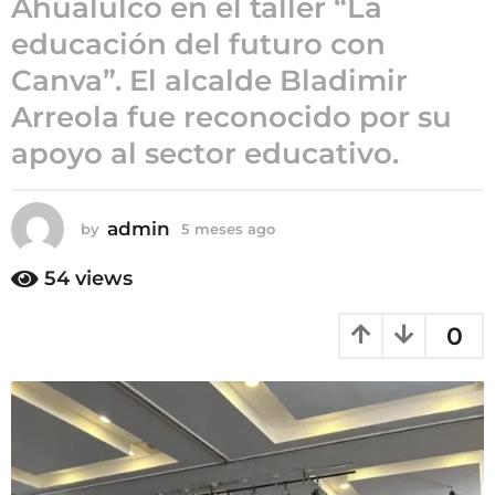
Ahualulco en el taller “La
5
educación del futuro con
m
Canva”. El alcalde Bladimir
e
s
Arreola fue reconocido por su
e
apoyo al sector educativo.
s
a
g
admin
by
5 meses ago
5
o
m
e
54
views
s
e
0
s
a
g
o