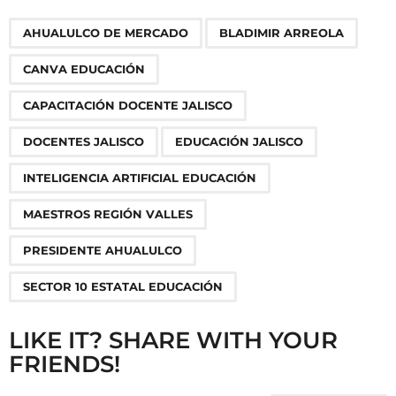
P
,
,
,
,
,
,
,
,
,
AHUALULCO DE MERCADO
BLADIMIR ARREOLA
a
g
CANVA EDUCACIÓN
i
n
CAPACITACIÓN DOCENTE JALISCO
a
DOCENTES JALISCO
EDUCACIÓN JALISCO
t
i
INTELIGENCIA ARTIFICIAL EDUCACIÓN
o
MAESTROS REGIÓN VALLES
n
PRESIDENTE AHUALULCO
SECTOR 10 ESTATAL EDUCACIÓN
LIKE IT? SHARE WITH YOUR
FRIENDS!