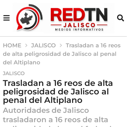
HOME
JALISCO
Trasladan a 16 reos
de alta peligrosidad de Jalisco al penal
del Altiplano
5
JALISCO
m
Trasladan a 16 reos de alta
e
peligrosidad de Jalisco al
s
penal del Altiplano
e
s
Autoridades de Jalisco
a
trasladaron a 16 reos de alta
g
o