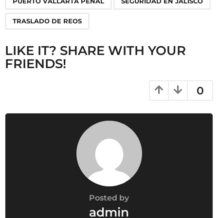
PUERTO VALLARTA PENAL
SEGURIDAD EN JALISCO
t
i
TRASLADO DE REOS
o
n
LIKE IT? SHARE WITH YOUR
FRIENDS!
0
Posted by
admin