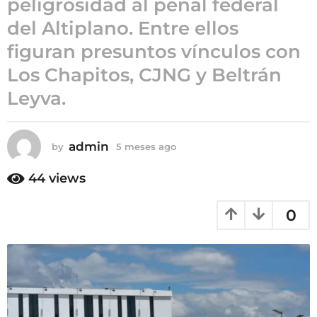
peligrosidad al penal federal
5
del Altiplano. Entre ellos
m
figuran presuntos vínculos con
e
s
Los Chapitos, CJNG y Beltrán
e
Leyva.
s
a
g
admin
by
5 meses ago
5
o
m
e
44
views
s
e
0
s
a
g
o