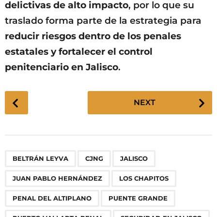
delictivas de alto impacto
, por lo que su
traslado forma parte de la estrategia para
reducir riesgos dentro de los penales
estatales y fortalecer el control
penitenciario en Jalisco
.
P
NEXT
o
s
t
P
,
,
,
,
,
,
,
,
,
BELTRÁN LEYVA
CJNG
JALISCO
a
g
JUAN PABLO HERNÁNDEZ
LOS CHAPITOS
i
n
PENAL DEL ALTIPLANO
PUENTE GRANDE
a