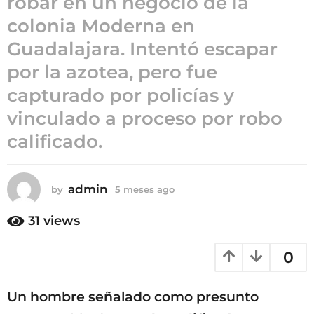
robar en un negocio de la
5
colonia Moderna en
m
Guadalajara. Intentó escapar
e
s
por la azotea, pero fue
e
capturado por policías y
s
vinculado a proceso por robo
a
g
calificado.
o
admin
by
5 meses ago
5
m
e
31
views
s
e
0
s
a
g
Un hombre señalado como presunto
o