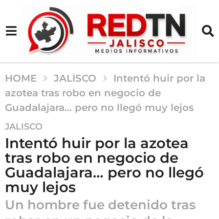
HOME
JALISCO
Intentó huir por la
azotea tras robo en negocio de
Guadalajara… pero no llegó muy lejos
5
JALISCO
m
Intentó huir por la azotea
e
tras robo en negocio de
s
Guadalajara… pero no llegó
e
s
muy lejos
a
Un hombre fue detenido tras
g
o