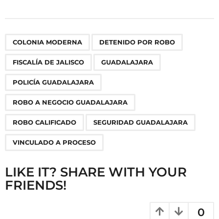
s
t
P
,
,
,
,
,
,
,
,
COLONIA MODERNA
DETENIDO POR ROBO
a
g
FISCALÍA DE JALISCO
GUADALAJARA
i
n
POLICÍA GUADALAJARA
a
ROBO A NEGOCIO GUADALAJARA
t
i
ROBO CALIFICADO
SEGURIDAD GUADALAJARA
o
VINCULADO A PROCESO
n
LIKE IT? SHARE WITH YOUR
FRIENDS!
0