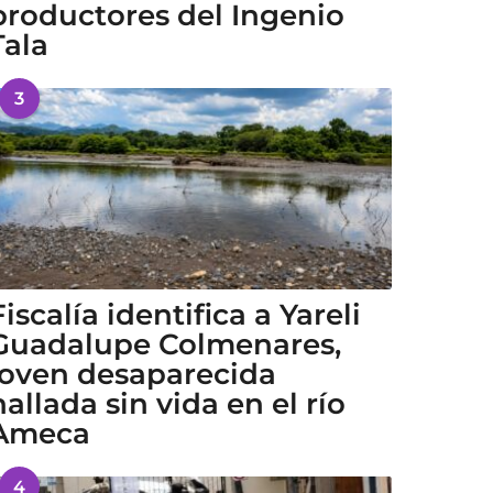
productores del Ingenio
Tala
3
Fiscalía identifica a Yareli
Guadalupe Colmenares,
joven desaparecida
hallada sin vida en el río
Ameca
4