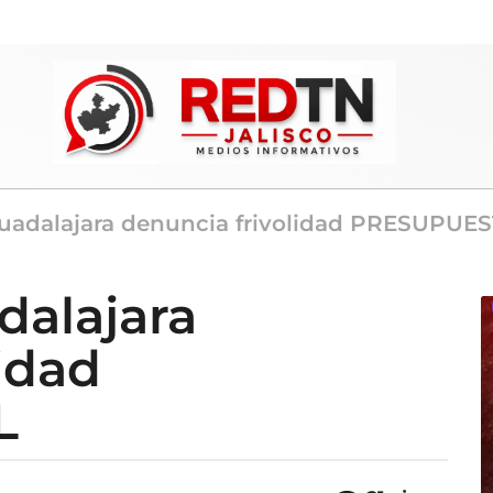
uadalajara denuncia frivolidad PRESUPUE
dalajara
idad
L