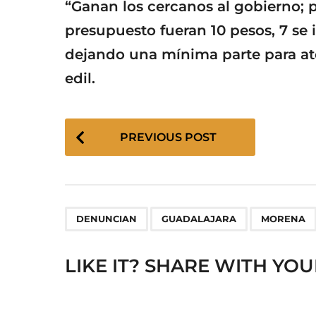
“Ganan los cercanos al gobierno; pi
presupuesto fueran 10 pesos, 7 se i
dejando una mínima parte para ate
edil.
P
PREVIOUS POST
o
s
t
P
,
,
a
DENUNCIAN
GUADALAJARA
MORENA
g
i
LIKE IT? SHARE WITH YOU
n
a