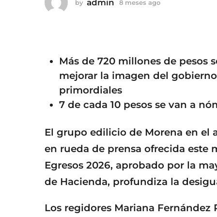
admin
8
by
8 meses ago
8
m
m
e
e
s
s
e
e
s
a
Más de 720 millones de pesos s
s
g
a
mejorar la imagen del gobierno
o
g
primordiales
o
7 de cada 10 pesos se van a nóm
El grupo edilicio de Morena en e
en rueda de prensa ofrecida este 
Egresos 2026, aprobado por la may
de Hacienda, profundiza la desigu
Los regidores Mariana Fernández 