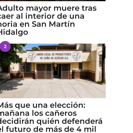
Adulto mayor muere tras
caer al interior de una
noria en San Martín
Hidalgo
2
Más que una elección:
mañana los cañeros
decidirán quién defenderá
el futuro de más de 4 mil