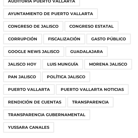
AUDITORÍA PUERTO VALLARTA
a
g
AYUNTAMIENTO DE PUERTO VALLARTA
i
n
CONGRESO DE JALISCO
CONGRESO ESTATAL
a
CORRUPCIÓN
FISCALIZACIÓN
GASTO PÚBLICO
t
i
GOOGLE NEWS JALISCO
GUADALAJARA
o
JALISCO HOY
LUIS MUNGUÍA
MORENA JALISCO
n
PAN JALISCO
POLÍTICA JALISCO
PUERTO VALLARTA
PUERTO VALLARTA NOTICIAS
RENDICIÓN DE CUENTAS
TRANSPARENCIA
TRANSPARENCIA GUBERNAMENTAL
YUSSARA CANALES