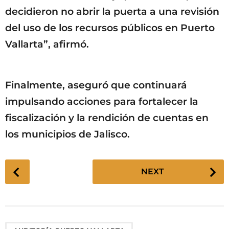
decidieron no abrir la puerta a una revisión
del uso de los recursos públicos en Puerto
Vallarta”, afirmó.
Finalmente, aseguró que continuará
impulsando acciones para fortalecer la
fiscalización y la rendición de cuentas en
los municipios de Jalisco.
P
NEXT
o
s
t
P
,
,
,
,
,
,
,
,
,
,
,
,
,
,
,
,
,
,
,