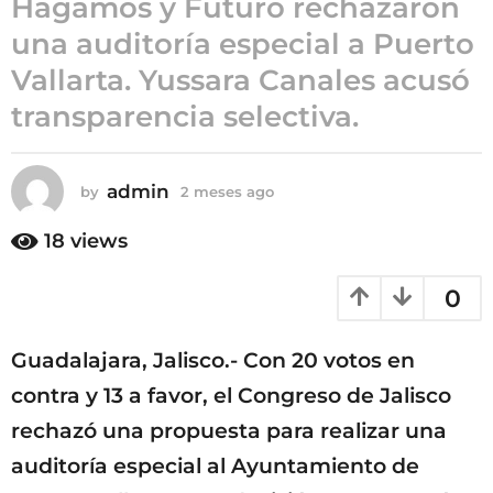
Hagamos y Futuro rechazaron
2
una auditoría especial a Puerto
m
Vallarta. Yussara Canales acusó
e
s
transparencia selectiva.
e
s
a
admin
by
2 meses ago
2
g
m
e
o
18
views
s
e
0
s
a
g
Guadalajara, Jalisco.- Con 20 votos en
o
contra y 13 a favor, el Congreso de Jalisco
rechazó una propuesta para realizar una
auditoría especial al Ayuntamiento de