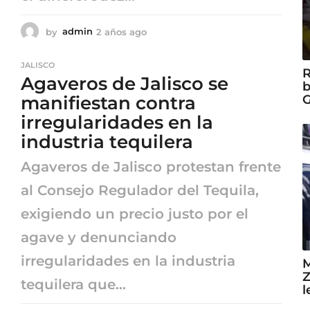
by
admin
2 años ago
2
a
ñ
JALISCO
o
R
Agaveros de Jalisco se
s
b
a
G
manifiestan contra
g
irregularidades en la
o
industria tequilera
Agaveros de Jalisco protestan frente
al Consejo Regulador del Tequila,
exigiendo un precio justo por el
agave y denunciando
irregularidades en la industria
M
Z
tequilera que...
l