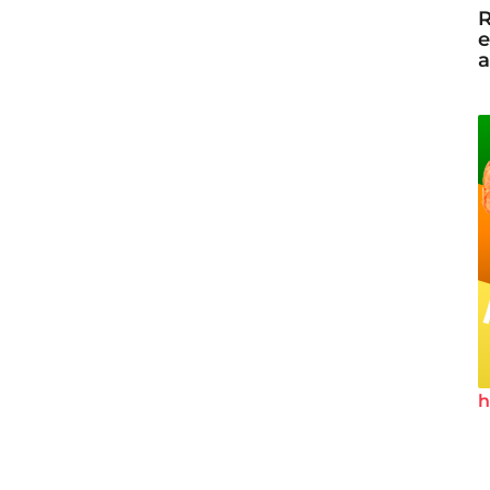
R
e
a
h