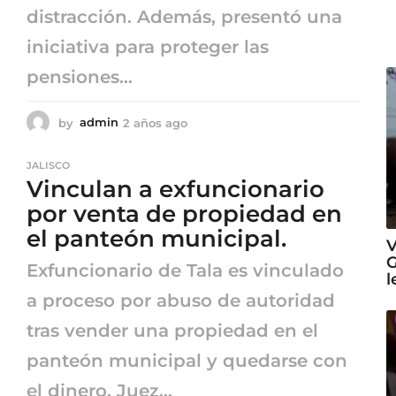
distracción. Además, presentó una
iniciativa para proteger las
pensiones...
by
admin
2 años ago
2
a
ñ
JALISCO
o
Vinculan a exfuncionario
s
a
por venta de propiedad en
g
el panteón municipal.
o
V
G
Exfuncionario de Tala es vinculado
l
a proceso por abuso de autoridad
tras vender una propiedad en el
panteón municipal y quedarse con
el dinero. Juez...