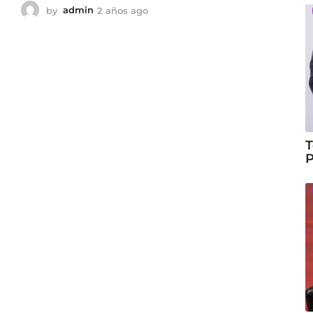
by
admin
2 años ago
2
a
ñ
o
s
a
g
o
T
P