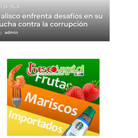
13
0
Jalisco enfrenta desafíos en su
lucha contra la corrupción
y
admin