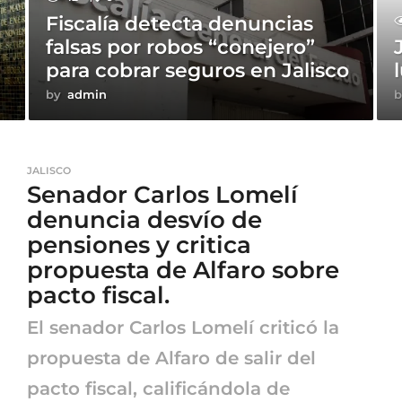
Fiscalía detecta denuncias
falsas por robos “conejero”
para cobrar seguros en Jalisco
by
admin
b
JALISCO
Senador Carlos Lomelí
denuncia desvío de
pensiones y critica
propuesta de Alfaro sobre
pacto fiscal.
El senador Carlos Lomelí criticó la
propuesta de Alfaro de salir del
pacto fiscal, calificándola de