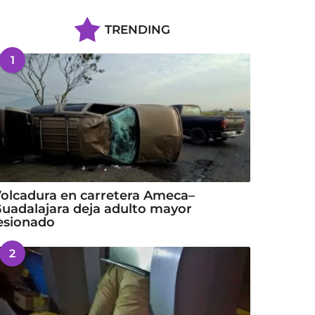
TRENDING
1
olcadura en carretera Ameca–
uadalajara deja adulto mayor
esionado
2