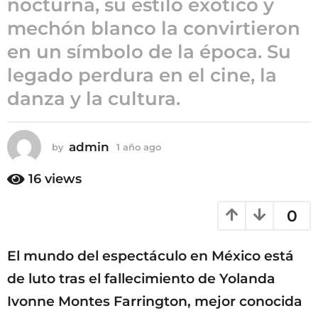
nocturna, su estilo exótico y
ñ
mechón blanco la convirtieron
o
en un símbolo de la época. Su
a
g
legado perdura en el cine, la
o
danza y la cultura.
admin
by
1 año ago
1
a
ñ
16
views
o
a
0
g
o
El mundo del espectáculo en México está
de luto tras el fallecimiento de Yolanda
Ivonne Montes Farrington, mejor conocida