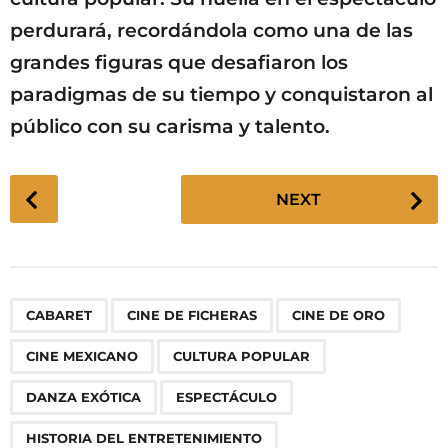
perdurará, recordándola como una de las
grandes figuras que desafiaron los
paradigmas de su tiempo y conquistaron al
público con su carisma y talento.
P
NEXT
o
s
t
P
,
,
,
,
,
,
,
,
,
,
,
,
,
CABARET
CINE DE FICHERAS
CINE DE ORO
a
g
CINE MEXICANO
CULTURA POPULAR
i
n
DANZA EXÓTICA
ESPECTÁCULO
a
HISTORIA DEL ENTRETENIMIENTO