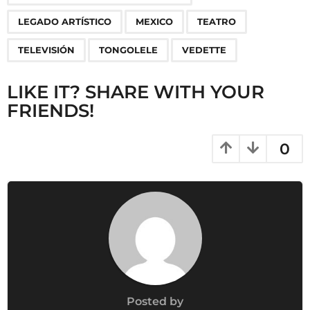
t
i
LEGADO ARTÍSTICO
MEXICO
TEATRO
o
TELEVISIÓN
TONGOLELE
VEDETTE
n
LIKE IT? SHARE WITH YOUR
FRIENDS!
0
Posted by