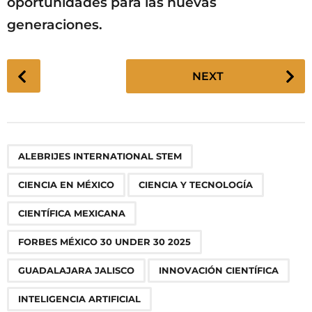
oportunidades para las nuevas
generaciones.
P
NEXT
o
s
t
P
,
,
,
,
,
,
,
,
,
,
,
ALEBRIJES INTERNATIONAL STEM
a
g
CIENCIA EN MÉXICO
CIENCIA Y TECNOLOGÍA
i
n
CIENTÍFICA MEXICANA
a
FORBES MÉXICO 30 UNDER 30 2025
t
i
GUADALAJARA JALISCO
INNOVACIÓN CIENTÍFICA
o
INTELIGENCIA ARTIFICIAL