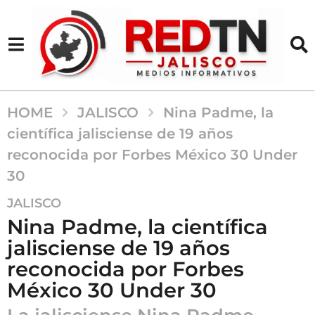
HOME
JALISCO
Nina Padme, la
científica jalisciense de 19 años
reconocida por Forbes México 30 Under
30
2
JALISCO
m
Nina Padme, la científica
e
jalisciense de 19 años
s
reconocida por Forbes
e
s
México 30 Under 30
a