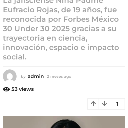
La jalisciense Nina Padme
g
Eufracio Rojas, de 19 años, fue
o
2
reconocida por Forbes México
m
30 Under 30 2025 gracias a su
e
s
trayectoria en ciencia,
e
innovación, espacio e impacto
s
social.
a
g
o
admin
by
2 meses ago
2
m
e
53
views
s
e
1
s
a
g
o