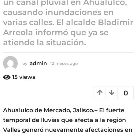
un canal pluvial en Ahualulco,
o
causando inundaciones en
1
varias calles. El alcalde Bladimir
2
m
Arreola informó que ya se
e
atiende la situación.
s
e
s
admin
by
12 meses ago
1
a
2
g
m
15
views
o
e
s
0
e
s
a
Ahualulco de Mercado, Jalisco.– El fuerte
g
o
temporal de lluvias que afecta a la región
Valles generó nuevamente afectaciones en