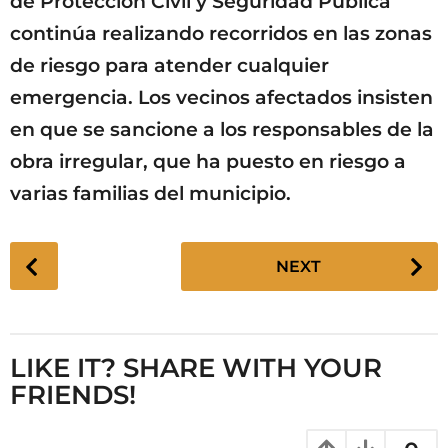
de Protección Civil y Seguridad Pública
continúa realizando recorridos en las zonas
de riesgo para atender cualquier
emergencia. Los vecinos afectados insisten
en que se sancione a los responsables de la
obra irregular, que ha puesto en riesgo a
varias familias del municipio.
P
NEXT
o
s
t
P
LIKE IT? SHARE WITH YOUR
a
FRIENDS!
g
i