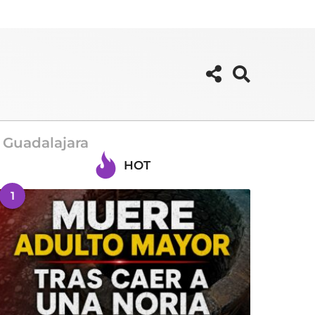
 Guadalajara
HOT
1