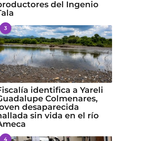
productores del Ingenio
Tala
3
Fiscalía identifica a Yareli
Guadalupe Colmenares,
joven desaparecida
hallada sin vida en el río
Ameca
4