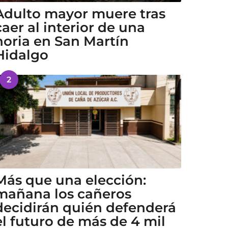
Adulto mayor muere tras
caer al interior de una
noria en San Martín
Hidalgo
2
Más que una elección:
mañana los cañeros
decidirán quién defenderá
el futuro de más de 4 mil