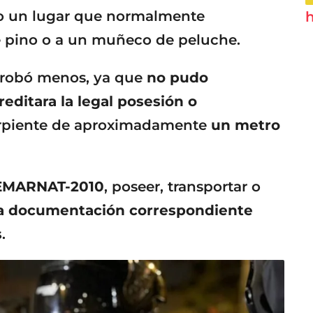
o un lugar que normalmente
h
 pino o a un muñeco de peluche.
probó menos, ya que
no pudo
ditara la legal posesión o
erpiente de aproximadamente
un metro
EMARNAT-2010
, poseer, transportar o
 la documentación correspondiente
s
.