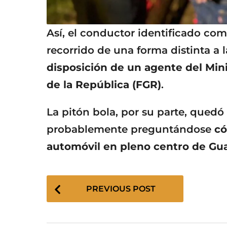
Así, el conductor identificado co
recorrido de una forma distinta a 
disposición de un agente del Mini
de la República (FGR)
.
La pitón bola, por su parte, quedó
probablemente preguntándose
có
automóvil en pleno centro de Gua
P
PREVIOUS POST
o
s
t