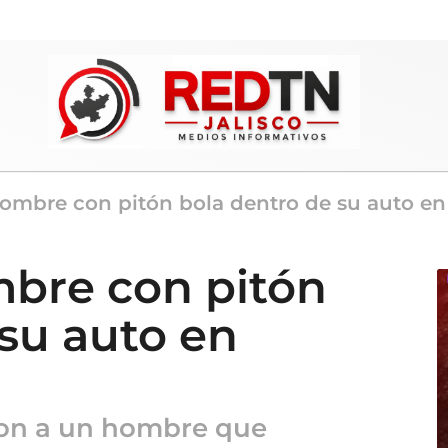
ombre con pitón bola dentro de su auto en
bre con pitón
 su auto en
eron a un hombre que