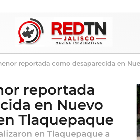
enor reportada como desaparecida en Nuev
or reportada
cida en Nuevo
n en Tlaquepaque
calizaron en Tlaquepaque a