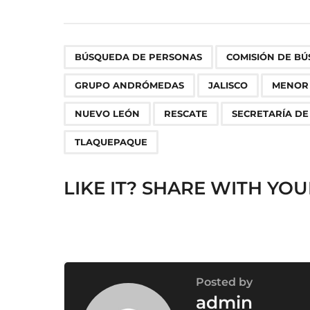
s
t
P
,
a
BÚSQUEDA DE PERSONAS
COMISIÓN DE B
g
GRUPO ANDRÓMEDAS
JALISCO
MENOR
i
n
NUEVO LEÓN
RESCATE
SECRETARÍA DE
a
TLAQUEPAQUE
t
i
LIKE IT? SHARE WITH YOU
o
n
Posted by
admin