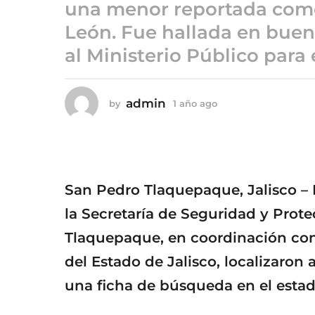
ñ
una menor reportada com
o
León. Fue hallada en buen
a
al Ministerio Público para 
g
o
admin
by
1 año ago
1
a
ñ
o
a
g
o
San Pedro Tlaquepaque, Jalisco 
la Secretaría de Seguridad y Pro
Tlaquepaque, en coordinación co
del Estado de Jalisco, localizaro
una ficha de búsqueda en el esta