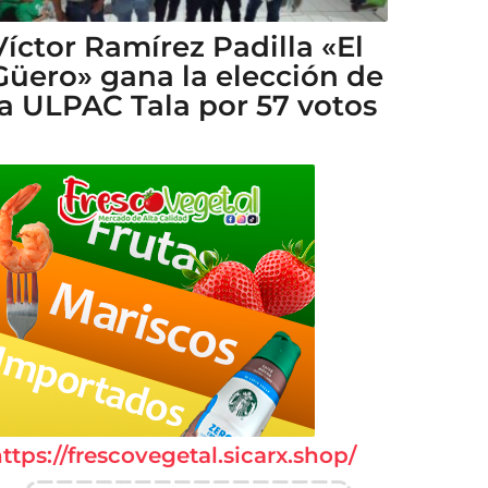
Víctor Ramírez Padilla «El
Güero» gana la elección de
la ULPAC Tala por 57 votos
ttps://frescovegetal.sicarx.shop/