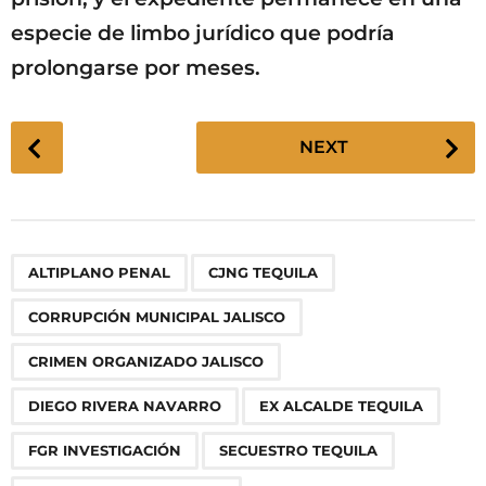
especie de limbo jurídico que podría
prolongarse por meses.
P
NEXT
o
s
t
P
,
,
,
,
,
,
,
,
,
ALTIPLANO PENAL
CJNG TEQUILA
a
g
CORRUPCIÓN MUNICIPAL JALISCO
i
n
CRIMEN ORGANIZADO JALISCO
a
DIEGO RIVERA NAVARRO
EX ALCALDE TEQUILA
t
i
FGR INVESTIGACIÓN
SECUESTRO TEQUILA