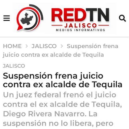
HOME
JALISCO
Suspensión frena
juicio contra ex alcalde de Tequila
5
JALISCO
m
Suspensión frena juicio
e
contra ex alcalde de Tequila
s
e
Un juez federal frenó el juicio
s
contra el ex alcalde de Tequila,
a
Diego Rivera Navarro. La
g
o
suspensión no lo libera, pero
5