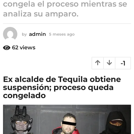
congela el proceso mientras se
m
analiza su amparo.
e
s
e
s
admin
by
5 meses ago
5
m
a
e
62
views
g
s
o
e
-1
s
a
g
Ex alcalde de Tequila obtiene
o
suspensión; proceso queda
congelado