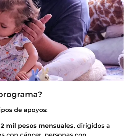
 programa?
ipos de apoyos:
n
2 mil pesos mensuales
, dirigidos a
os con cáncer, personas con