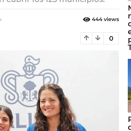
444
views
o
5
m
e
s
0
e
s
a
g
o