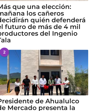
Más que una elección:
mañana los cañeros
decidirán quién defenderá
el futuro de más de 4 mil
productores del Ingenio
Tala
2
Presidente de Ahualulco
de Mercado presenta la