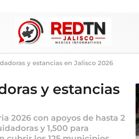
dadoras y estancias en Jalisco 2026
doras y estancias
ria 2026 con apoyos de hasta 2
idadoras y 1,500 para
n cubrir los 125 municipios.