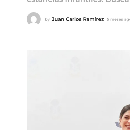
5
m
e
Juan Carlos Ramirez
by
5 meses ag
s
e
s
a
g
o