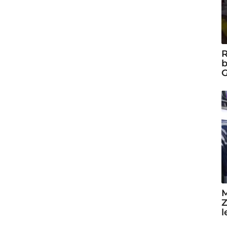
R
b
G
M
Z
l