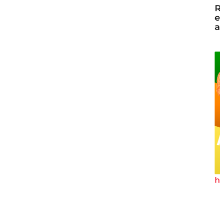
R
e
a
h