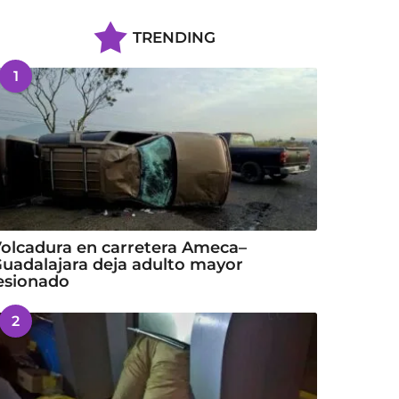
TRENDING
1
olcadura en carretera Ameca–
uadalajara deja adulto mayor
esionado
2