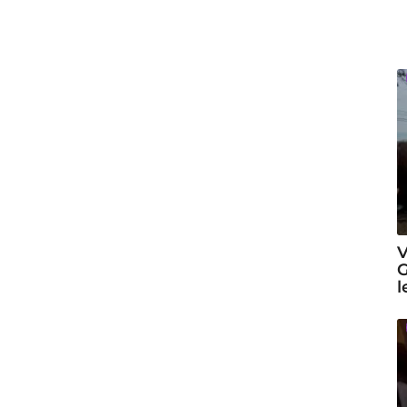
V
G
l