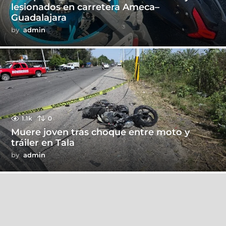
lesionados en carretera Ameca–
Guadalajara
by
admin
1.1k
0
Muere joven tras choque entre moto y
tráiler en Tala
by
admin