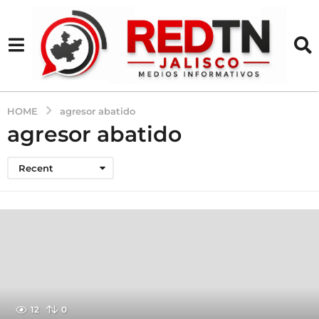
HOME
agresor abatido
agresor abatido
Recent
12
0