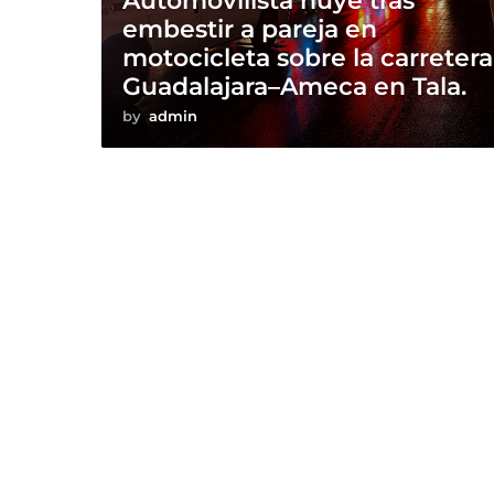
Automovilista huye tras
embestir a pareja en
motocicleta sobre la carretera
Guadalajara–Ameca en Tala.
by
admin