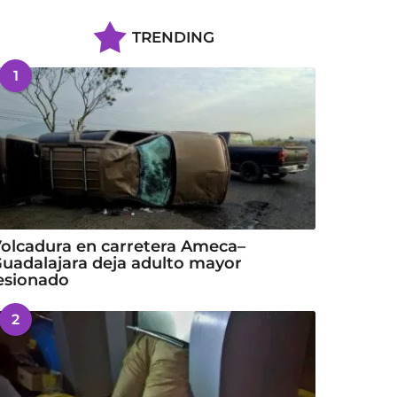
TRENDING
1
olcadura en carretera Ameca–
uadalajara deja adulto mayor
esionado
2