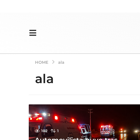
HOME
ala
ala
102
1