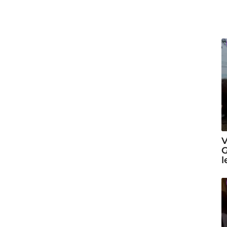
V
G
l