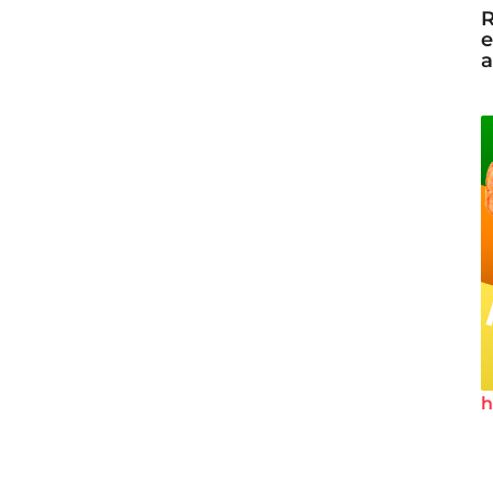
R
e
a
h