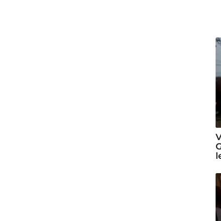
V
G
l