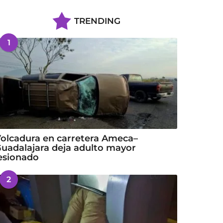
TRENDING
1
olcadura en carretera Ameca–
uadalajara deja adulto mayor
esionado
2