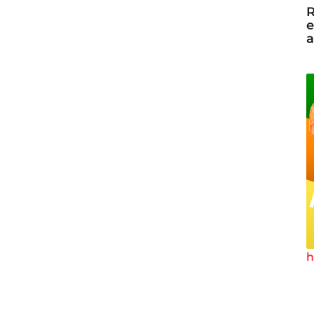
R
e
a
h