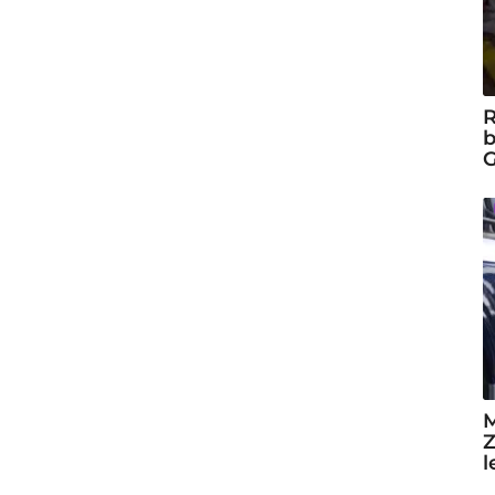
R
b
G
M
Z
l