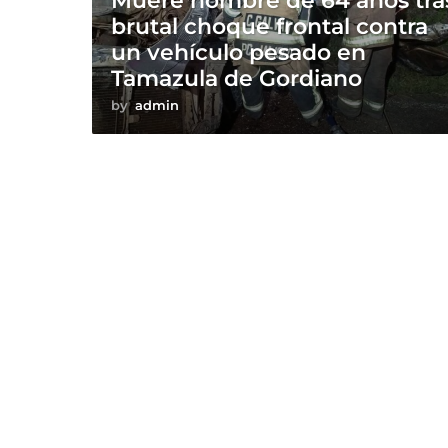
Muere hombre de 64 años tra
brutal choque frontal contra
un vehículo pesado en
Tamazula de Gordiano
by
admin