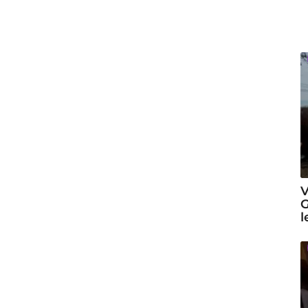
V
G
l