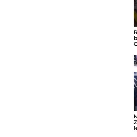
R
b
G
M
Z
l