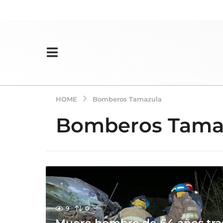
HOME
Bomberos Tamazula
Bomberos Tama
9
0