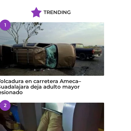
TRENDING
1
olcadura en carretera Ameca–
uadalajara deja adulto mayor
esionado
2