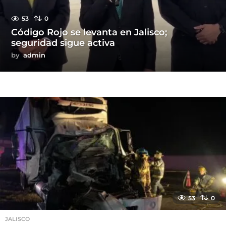
53
0
Código Rojo se levanta en Jalisco;
seguridad sigue activa
by
admin
53
0
JALISCO