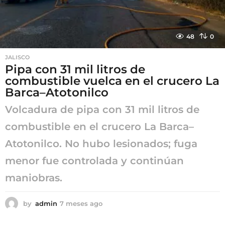
48
0
JALISCO
Pipa con 31 mil litros de
combustible vuelca en el crucero La
Barca–Atotonilco
Volcadura de pipa con 31 mil litros de
combustible en el crucero La Barca–
Atotonilco. No hubo lesionados; fuga
menor fue controlada y continúan
maniobras.
by
admin
7 meses ago
7
m
e