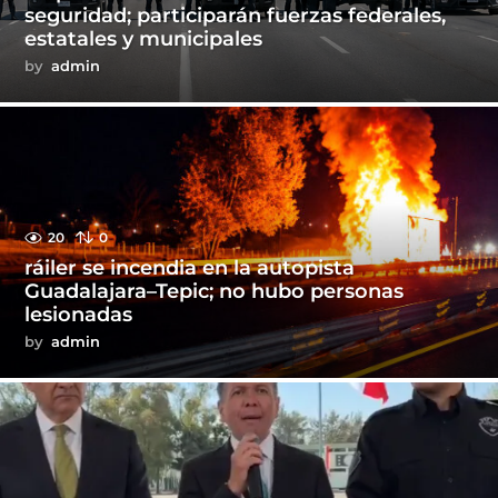
seguridad; participarán fuerzas federales,
estatales y municipales
by
admin
20
0
ráiler se incendia en la autopista
Guadalajara–Tepic; no hubo personas
lesionadas
by
admin