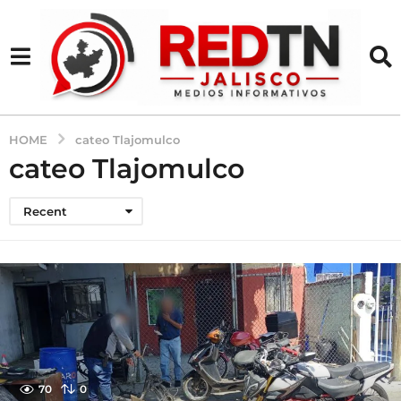
HOME
cateo Tlajomulco
cateo Tlajomulco
Recent
70
0