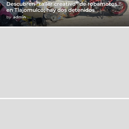
Descubren “taller creativo” de robamotos
en Tlajomulco; hay dos detenidos
by
admin