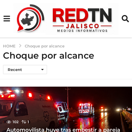
HOME
Choque por alcance
Choque por alcance
Recent
102
1
Automovilista huye tras embestir a pareja