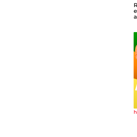
R
e
a
h