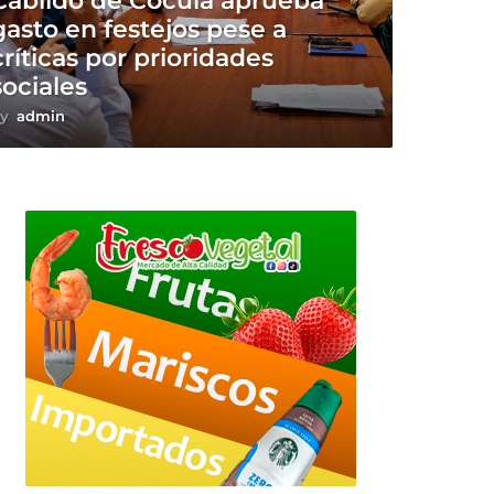
Cabildo de Cocula aprueba
gasto en festejos pese a
críticas por prioridades
sociales
y
admin