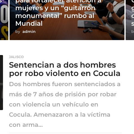
s
para fortalecer atención a
mujeres y un “guitarrón
s
monumental” rumbo al
Mundial
by
admin
b
JALISCO
Sentencian a dos hombres
por robo violento en Cocula
Dos hombres fueron sentenciados a
más de 7 años de prisión por robar
con violencia un vehículo en
Cocula. Amenazaron a la víctima
con arma...