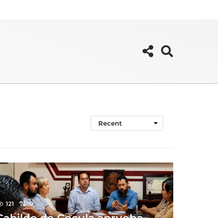
Recent
121
0