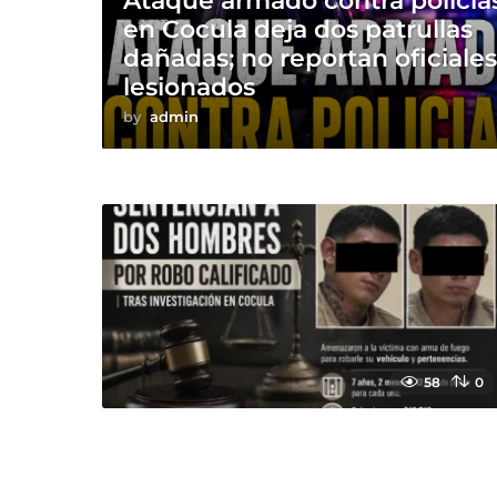
Ataque armado contra policía
en Cocula deja dos patrullas
dañadas; no reportan oficiale
lesionados
by
admin
58
0