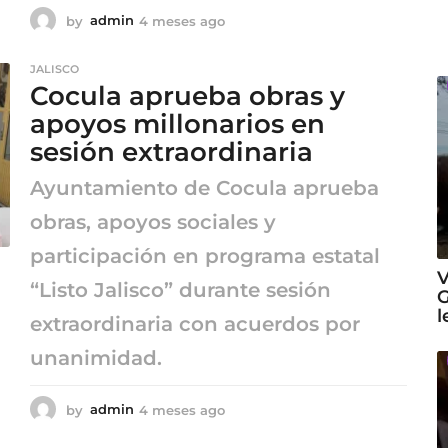
by
admin
4 meses ago
4
m
e
JALISCO
s
Cocula aprueba obras y
e
s
apoyos millonarios en
a
sesión extraordinaria
g
o
Ayuntamiento de Cocula aprueba
obras, apoyos sociales y
participación en programa estatal
V
“Listo Jalisco” durante sesión
G
l
extraordinaria con acuerdos por
unanimidad.
by
admin
4 meses ago
4
m
e