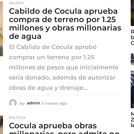
JALISCO
s
Cabildo de Cocula aprueba
e
s
compra de terreno por 1.25
a
millones y obras millonarias
g
R
de agua
o
b
G
El Cabildo de Cocula aprobó
comprar un terreno por 1.25
millones de pesos que inicialmente
sería donado, además de autorizar
obras de agua y drenaje...
by
admin
5 meses ago
5
m
M
e
POLITICA
Z
s
Cocula aprueba obras
l
e
s