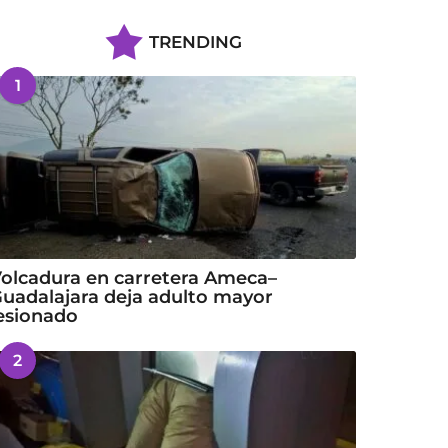
TRENDING
1
olcadura en carretera Ameca–
uadalajara deja adulto mayor
esionado
2