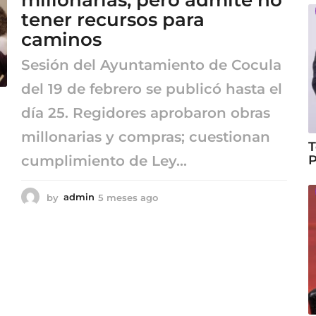
millonarias, pero admite no
a
tener recursos para
g
caminos
o
Sesión del Ayuntamiento de Cocula
del 19 de febrero se publicó hasta el
día 25. Regidores aprobaron obras
millonarias y compras; cuestionan
T
P
cumplimiento de Ley...
by
admin
5 meses ago
5
m
e
s
e
s
a
g
o