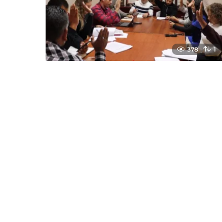
378
1