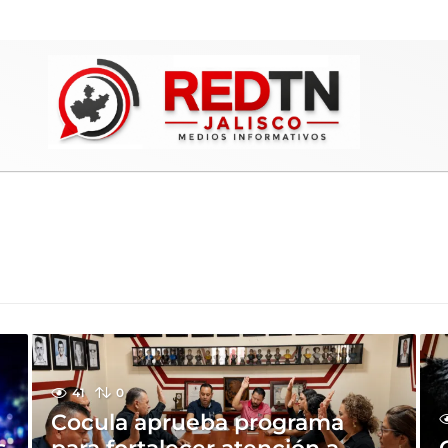
41
0
Cocula aprueba programa