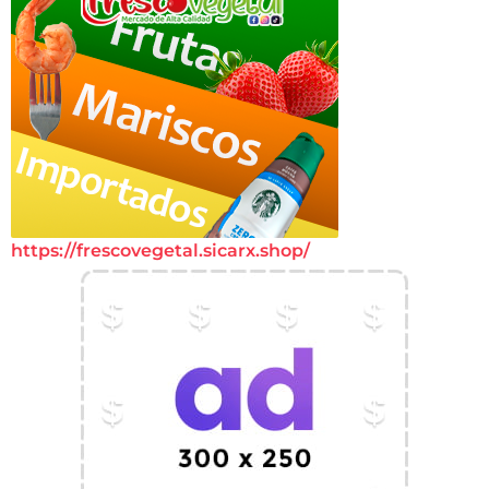
https://frescovegetal.sicarx.shop/