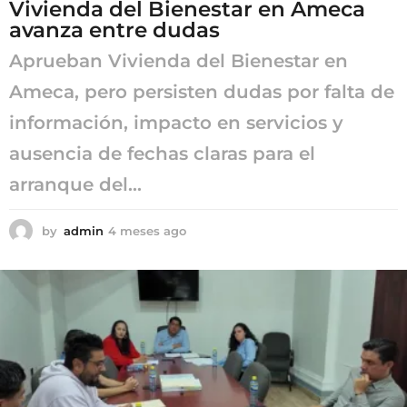
Vivienda del Bienestar en Ameca
avanza entre dudas
Aprueban Vivienda del Bienestar en
Ameca, pero persisten dudas por falta de
información, impacto en servicios y
ausencia de fechas claras para el
arranque del...
by
admin
4 meses ago
4
m
e
s
e
s
a
g
o