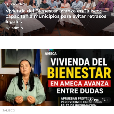
246
0
Vivienda del Bienestar avanza en Jalisco;
capacitan a municipios para evitar retrasos
legales
by
admin
190
1
JALISCO