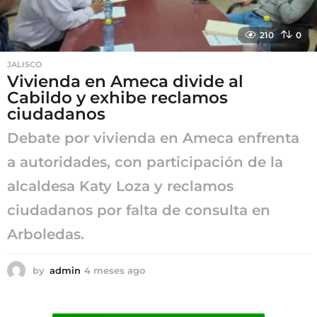
210
0
JALISCO
Vivienda en Ameca divide al
Cabildo y exhibe reclamos
ciudadanos
Debate por vivienda en Ameca enfrenta
a autoridades, con participación de la
alcaldesa Katy Loza y reclamos
ciudadanos por falta de consulta en
Arboledas.
by
admin
4 meses ago
4
m
e
s