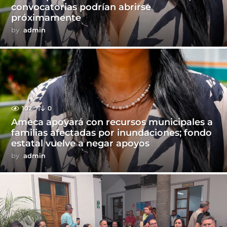
convocatorias podrían abrirse
próximamente
by
admin
102
0
Ameca apoyará con recursos municipales a
familias afectadas por inundaciones; fondo
estatal vuelve a negar apoyos
by
admin