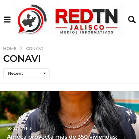
HOME
CONAVI
CONAVI
Recent
275
5
Ameca proyecta más de 350 viviendas;