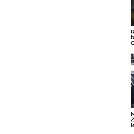
R
b
G
M
Z
l