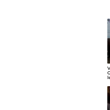
V
G
l