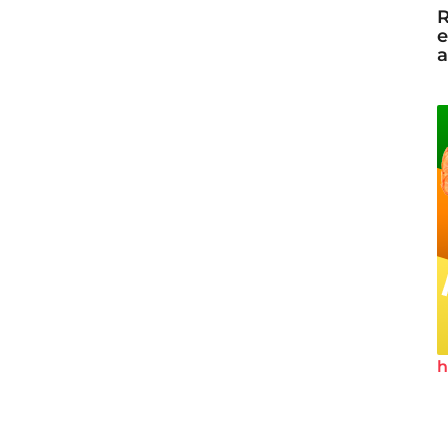
R
e
a
h