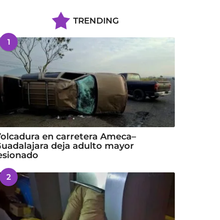
TRENDING
1
olcadura en carretera Ameca–
uadalajara deja adulto mayor
esionado
2